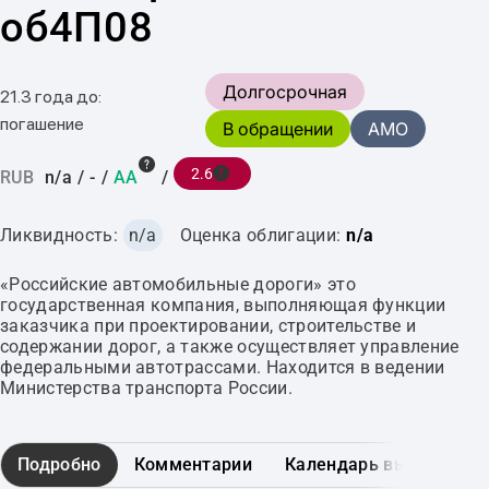
об4П08
Долгосрочная
21.3 года до:
погашение
В обращении
AMO
2.6
RUB
n/a
/
-
/
AA
/
Ликвидность:
n/a
Оценка облигации:
n/a
«Российские автомобильные дороги» это
государственная компания, выполняющая функции
заказчика при проектировании, строительстве и
содержании дорог, а также осуществляет управление
федеральными автотрассами. Находится в ведении
Министерства транспорта России.
Подробно
Комментарии
Календарь выплат