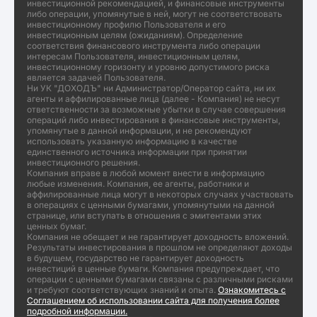
инвестиционной рекомендацией, и финансовые инструменты
либо операции, упомянутые в ней, могут не соответствовать
инвестиционному профилю Пользователя и его
инвестиционным целям (ожиданиям). Определение
соответствия финансового инструмента либо операции
интересам Пользователя, инвестиционным целям,
инвестиционному горизонту и уровню допустимого риска
является задачей Пользователя.
Ни УК "ДОХОДЪ" ни Администратор/Оператор сайта, ни их
агенты и аффилированные лица (далее - Компания) не несут
ответственности за возможные убытки в случае совершения
операций либо инвестирования в финансовые инструменты,
упомянутые в данной информации, и не рекомендуют
использовать указанную информацию в качестве
единственного источника информации при принятии
инвестиционного решения.
Компания вправе в любой момент внести в информацию
любые изменения. Компания, ее агенты, работники и
аффилированные лица могут в некоторых случаях участвовать
в операциях с ценными бумагами, упомянутыми на данной
странице, или вступать в отношения с эмитентами этих
ценных бумаг.
Компания не обещает и не гарантирует доходность вложений.
Результаты инвестирования в прошлом не определяют доходы
в будущем, государство не гарантирует доходность
инвестиций в ценные бумаги. Компания предупреждает, что
операции с ценными бумагами связаны с различными рисками
и требуют соответствующих знаний и опыта.
Ознакомитесь с
Соглашением об использовании сайта для получения более
подробной информации.