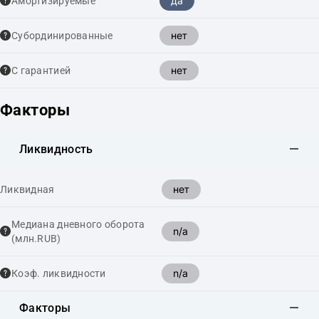
да
Амортизируемые
нет
Cубординированные
нет
С гарантией
Факторы
Ликвидность
нет
Ликвидная
Медиана дневного оборота
n/a
(млн.RUB)
n/a
Коэф. ликвидности
Факторы