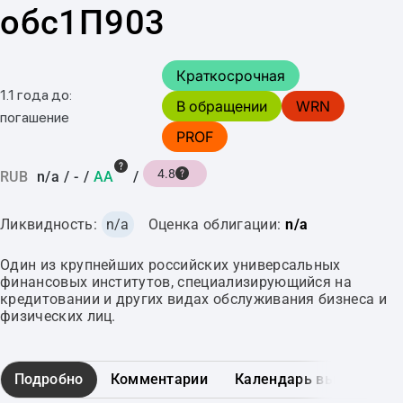
обс1П903
Краткосрочная
1.1 года до:
В обращении
WRN
погашение
PROF
4.8
RUB
n/a
/
-
/
AA
/
Ликвидность:
n/a
Оценка облигации:
n/a
Один из крупнейших российских универсальных
финансовых институтов, специализирующийся на
кредитовании и других видах обслуживания бизнеса и
физических лиц.
Подробно
Комментарии
Календарь выплат