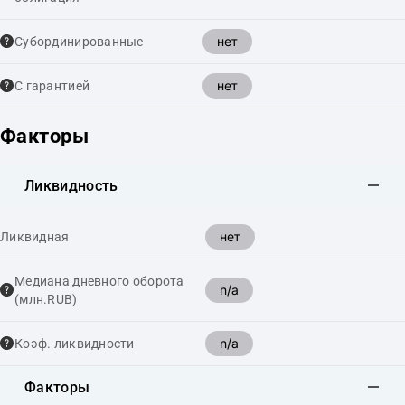
нет
Cубординированные
нет
С гарантией
Факторы
Ликвидность
нет
Ликвидная
Медиана дневного оборота
n/a
(млн.RUB)
n/a
Коэф. ликвидности
Факторы