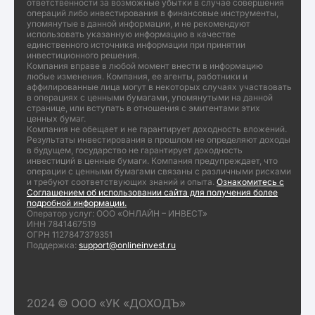
ответственности за возможные убытки в случае совершения
операций либо инвестирования в финансовые инструменты,
упомянутые в данной информации, и не рекомендуют
использовать указанную информацию в качестве
единственного источника информации при принятии
инвестиционного решения.
Компания вправе в любой момент внести в информацию
любые изменения. Компания, ее агенты, работники и
аффилированные лица могут в некоторых случаях участвовать
в операциях с ценными бумагами, упомянутыми на данной
странице, или вступать в отношения с эмитентами этих
ценных бумаг.
Компания не обещает и не гарантирует доходность вложений.
Результаты инвестирования в прошлом не определяют доходы
в будущем, государство не гарантирует доходность
инвестиций в ценные бумаги. Компания предупреждает, что
операции с ценными бумагами связаны с различными рисками
и требуют соответствующих знаний и опыта.
Ознакомитесь с
Соглашением об использовании сайта для получения более
подробной информации.
Оператор услуг: ООО «ОНЛАЙН – ИНВЕСТ»
ИНН 7841467519
ОГРН 1127847379351
Поддержка:
support@onlineinvest.ru
2024 © ООО «УК «ДОХОДЪ»