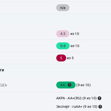
n/a
4.5
из 10
9.8
из 10
5
из 5
ги
AA
ХОДЪ
(9 из 10)
АКРА - AA+(RU) (9 из 10)
Эксперт - ruAA+ (9 из 10)