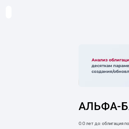
Анализ облигац
десяткам параме
создания/обновл
АЛЬФА-Б
0.0 лет до: облигация п