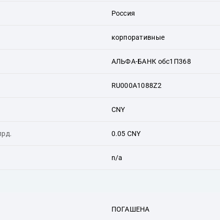
Россия
корпоративные
АЛЬФА-БАНК обс1П368
RU000A1088Z2
CNY
лрд.
0.05 CNY
n/a
ПОГАШЕНА