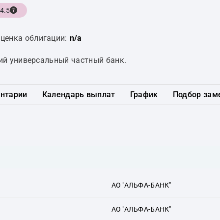
4.5
ценка облигации:
n/a
ий универсальный частный банк.
нтарии
Календарь выплат
График
Подбор зам
АО "АЛЬФА-БАНК"
АО "АЛЬФА-БАНК"