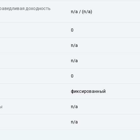
праведливая доходность
n/a
/ (n/a)
0
n/a
n/a
0
фиксированный
ты
n/a
n/a