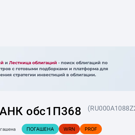
ий
и
Лестница облигаций
- поиск облигаций по
тров с готовыми подборками и платформа для
ения стратегии инвестиций в облигации.
АНК обс1П368
(RU000A1088Z
ПОГАШЕНА
WRN
PROF
огашена