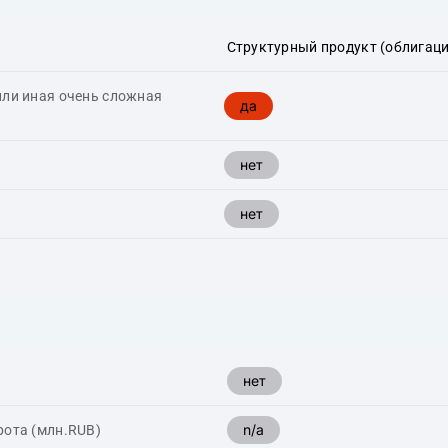
Структурный продукт (облигаци
или иная очень сложная
да
нет
нет
нет
n/a
рота (млн.RUB)