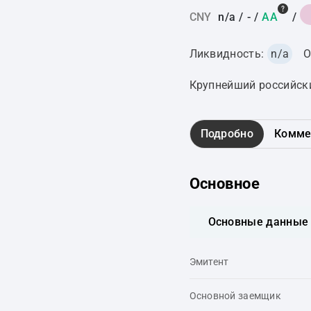
CNY
n/a
/
-
/
AA
/
Ликвидность:
n/a
О
Крупнейший российск
Подробно
Комме
Основное
Основные данные
Эмитент
Основной заемщик