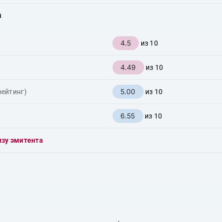
а
4.5
из 10
4.49
из 10
5.00
рейтинг)
из 10
6.55
из 10
изу эмитента