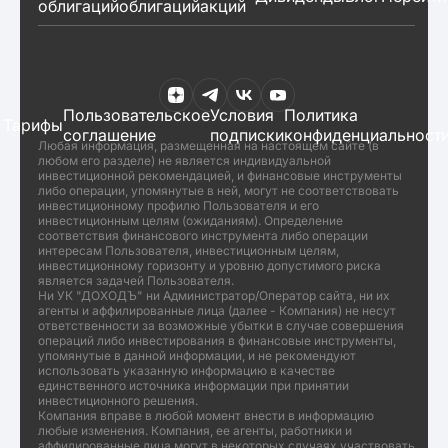
облигаций
облигаций
акций
Пользовательское
Условия
Политика
Тарифы
соглашение
подписки
конфиденциальност
Любая информация, размещенная на настоящем сайте (в
любом его разделе) не является индивидуальной
инвестиционной рекомендацией, и финансовые инструменты
либо операции, упомянутые в ней, могут не соответствовать
инвестиционному профилю Пользователя и его
инвестиционным целям (ожиданиям). Определение
соответствия финансового инструмента либо операции
интересам Пользователя, инвестиционным целям,
инвестиционному горизонту и уровню допустимого риска
является задачей Пользователя.
Ни УК "ДОХОДЪ" ни Администратор/Оператор сайта, ни их
агенты и аффилированные лица (далее - Компания) не несут
ответственности за возможные убытки в случае совершения
операций либо инвестирования в финансовые инструменты,
упомянутые в данной информации, и не рекомендуют
использовать указанную информацию в качестве
единственного источника информации при принятии
инвестиционного решения.
Компания вправе в любой момент внести в информацию
любые изменения. Компания, ее агенты, работники и
аффилированные лица могут в некоторых случаях участвовать