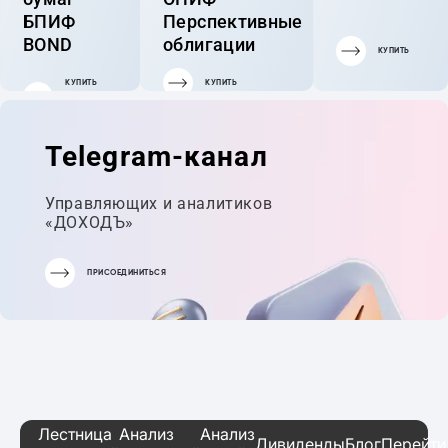
БПИФ
Перспективные
BOND
облигации
КУПИТЬ
КУПИТЬ
КУПИТЬ
ГОТОВЫЙ
ПОРТФЕЛЬ
Telegram-канал
Управляющих и аналитиков
«ДОХОДЪ»
ПРИСОЕДИНИТЬСЯ
Лестница
Анализ
Анализ
Дивиденды
Блог
Перейти