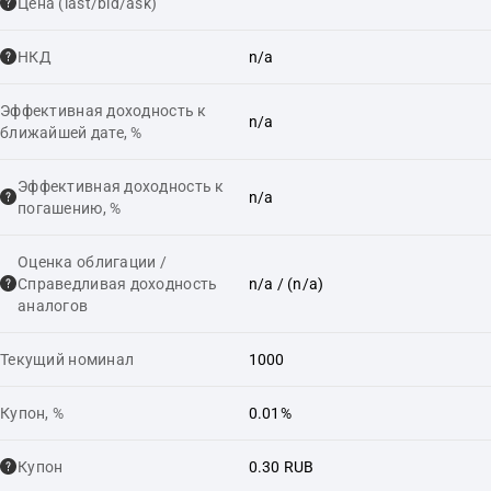
Цена (last/bid/ask)
НКД
n/a
Эффективная доходность к
n/a
ближайшей дате, %
Эффективная доходность к
n/a
погашению, %
Оценка облигации /
Справедливая доходность
n/a
/ (n/a)
аналогов
Текущий номинал
1000
Купон, %
0.01%
Купон
0.30 RUB