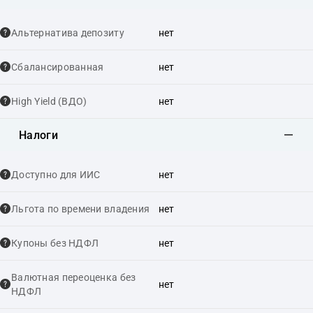
Альтернатива депозиту
нет
Сбалансированная
нет
High Yield (ВДО)
нет
Налоги
Доступно для ИИС
нет
Льгота по времени владения
нет
Купоны без НДФЛ
нет
Валютная переоценка без
нет
НДФЛ