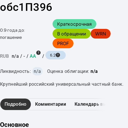
обс1П396
Краткосрочная
0.9 года до:
В обращении
WRN
погашение
PROF
6.2
RUB
n/a
/
-
/
AA
/
Ликвидность:
n/a
Оценка облигации:
n/a
Крупнейший российский универсальный частный банк.
Подробно
Комментарии
Календарь выплат
Основное