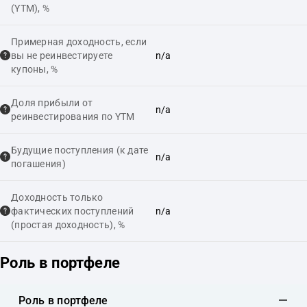
(YTM), %
Примерная доходность, если
вы не реинвестируете
n/a
купоны, %
Доля прибыли от
n/a
реинвестирования по YTM
Будущие поступления (к дате
n/a
погашения)
Доходность только
фактических поступлений
n/a
(простая доходность), %
Роль в портфеле
Роль в портфеле