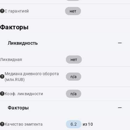
нет
С гарантией
Факторы
Ликвидность
нет
Ликвидная
Медиана дневного оборота
n/a
(млн.RUB)
n/a
Коэф. ликвидности
Факторы
6.2
Качество эмитента
из 10