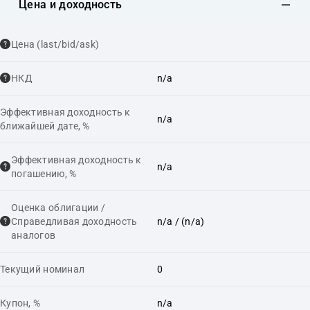
Цена и доходность
Цена (last/bid/ask)
НКД
n/a
Эффективная доходность к
n/a
ближайшей дате, %
Эффективная доходность к
n/a
погашению, %
Оценка облигации /
Справедливая доходность
n/a
/ (n/a)
аналогов
Текущий номинал
0
Купон, %
n/a