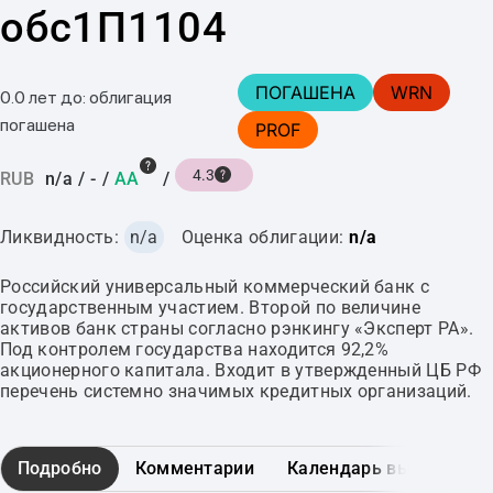
обс1П1104
ПОГАШЕНА
WRN
0.0 лет до: облигация
погашена
PROF
4.3
RUB
n/a
/
-
/
AA
/
Ликвидность:
n/a
Оценка облигации:
n/a
Российский универсальный коммерческий банк с
государственным участием. Второй по величине
активов банк страны согласно рэнкингу «Эксперт РА».
Под контролем государства находится 92,2%
акционерного капитала. Входит в утвержденный ЦБ РФ
перечень системно значимых кредитных организаций.
Подробно
Комментарии
Календарь выплат