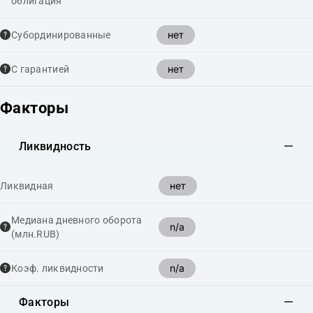
облигация
нет
Cубординированные
нет
С гарантией
Факторы
Ликвидность
нет
Ликвидная
Медиана дневного оборота
n/a
(млн.RUB)
n/a
Коэф. ликвидности
Факторы