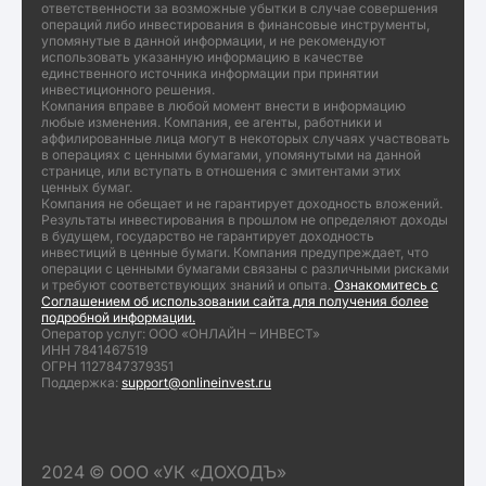
ответственности за возможные убытки в случае совершения
операций либо инвестирования в финансовые инструменты,
упомянутые в данной информации, и не рекомендуют
использовать указанную информацию в качестве
единственного источника информации при принятии
инвестиционного решения.
Компания вправе в любой момент внести в информацию
любые изменения. Компания, ее агенты, работники и
аффилированные лица могут в некоторых случаях участвовать
в операциях с ценными бумагами, упомянутыми на данной
странице, или вступать в отношения с эмитентами этих
ценных бумаг.
Компания не обещает и не гарантирует доходность вложений.
Результаты инвестирования в прошлом не определяют доходы
в будущем, государство не гарантирует доходность
инвестиций в ценные бумаги. Компания предупреждает, что
операции с ценными бумагами связаны с различными рисками
и требуют соответствующих знаний и опыта.
Ознакомитесь с
Соглашением об использовании сайта для получения более
подробной информации.
Оператор услуг: ООО «ОНЛАЙН – ИНВЕСТ»
ИНН 7841467519
ОГРН 1127847379351
Поддержка:
support@onlineinvest.ru
2024 © ООО «УК «ДОХОДЪ»