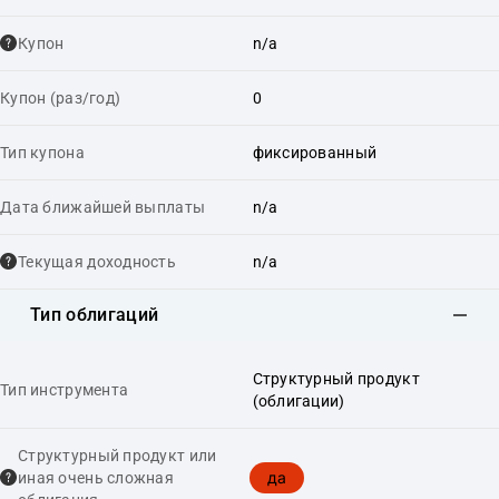
Купон
n/a
Купон (раз/год)
0
Тип купона
фиксированный
Дата ближайшей выплаты
n/a
Текущая доходность
n/a
Тип облигаций
Структурный продукт
Тип инструмента
(облигации)
Структурный продукт или
да
иная очень сложная