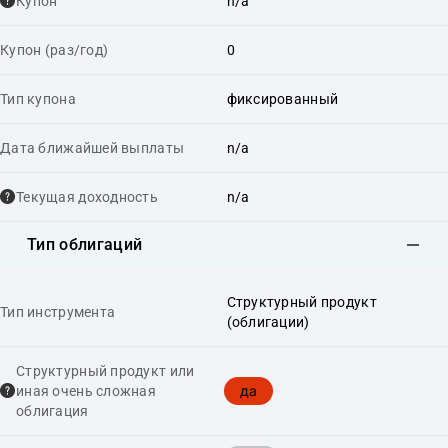
Купон
n/a
Купон (раз/год)
0
Тип купона
фиксированный
Дата ближайшей выплаты
n/a
Текущая доходность
n/a
Тип облигаций
Структурный продукт
Тип инструмента
(облигации)
Структурный продукт или
да
иная очень сложная
облигация