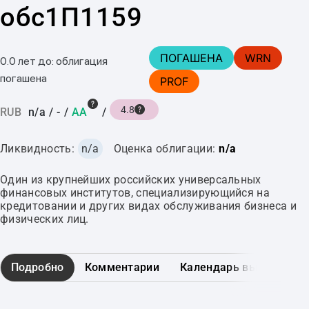
обс1П1159
ПОГАШЕНА
WRN
0.0 лет до: облигация
погашена
PROF
4.8
RUB
n/a
/
-
/
AA
/
Ликвидность:
n/a
Оценка облигации:
n/a
Один из крупнейших российских универсальных
финансовых институтов, специализирующийся на
кредитовании и других видах обслуживания бизнеса и
физических лиц.
Подробно
Комментарии
Календарь выплат