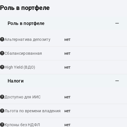
Роль в портфеле
Роль в портфеле
Альтернатива депозиту
нет
Сбалансированная
нет
High Yield (ВДО)
нет
Налоги
Доступно для ИИС
нет
Льгота по времени владения
нет
Купоны без НДФЛ
нет