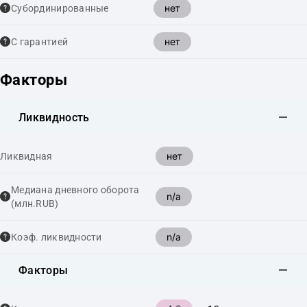
нет
Cубординированные
нет
С гарантией
Факторы
Ликвидность
нет
Ликвидная
Медиана дневного оборота
n/a
(млн.RUB)
n/a
Коэф. ликвидности
Факторы