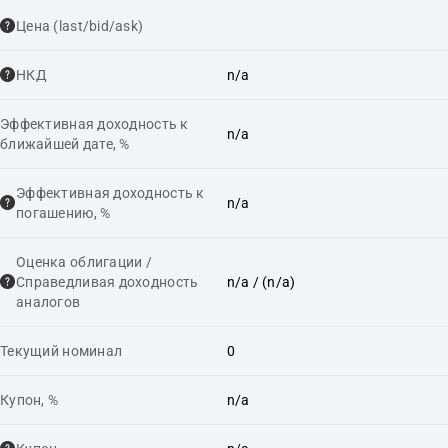
Цена (last/bid/ask)
НКД
n/a
Эффективная доходность к
n/a
ближайшей дате, %
Эффективная доходность к
n/a
погашению, %
Оценка облигации /
Справедливая доходность
n/a
/ (n/a)
аналогов
Текущий номинал
0
Купон, %
n/a