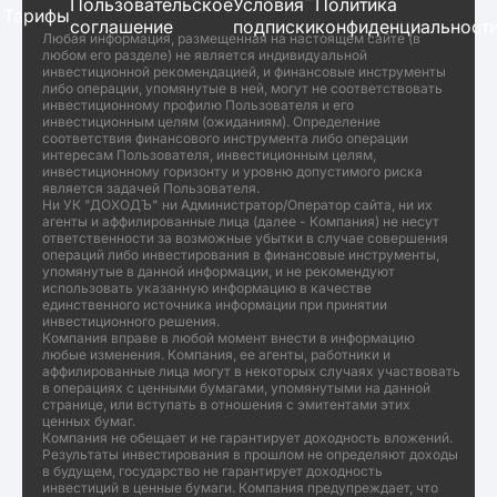
Пользовательское
Условия
Политика
Тарифы
соглашение
подписки
конфиденциальност
Любая информация, размещенная на настоящем сайте (в
любом его разделе) не является индивидуальной
инвестиционной рекомендацией, и финансовые инструменты
либо операции, упомянутые в ней, могут не соответствовать
инвестиционному профилю Пользователя и его
инвестиционным целям (ожиданиям). Определение
соответствия финансового инструмента либо операции
интересам Пользователя, инвестиционным целям,
инвестиционному горизонту и уровню допустимого риска
является задачей Пользователя.
Ни УК "ДОХОДЪ" ни Администратор/Оператор сайта, ни их
агенты и аффилированные лица (далее - Компания) не несут
ответственности за возможные убытки в случае совершения
операций либо инвестирования в финансовые инструменты,
упомянутые в данной информации, и не рекомендуют
использовать указанную информацию в качестве
единственного источника информации при принятии
инвестиционного решения.
Компания вправе в любой момент внести в информацию
любые изменения. Компания, ее агенты, работники и
аффилированные лица могут в некоторых случаях участвовать
в операциях с ценными бумагами, упомянутыми на данной
странице, или вступать в отношения с эмитентами этих
ценных бумаг.
Компания не обещает и не гарантирует доходность вложений.
Результаты инвестирования в прошлом не определяют доходы
в будущем, государство не гарантирует доходность
инвестиций в ценные бумаги. Компания предупреждает, что