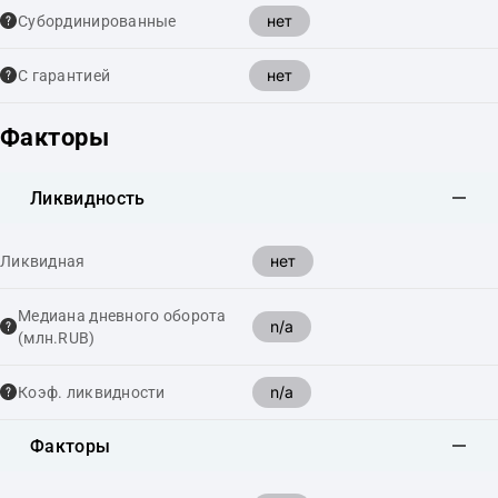
нет
Cубординированные
нет
С гарантией
Факторы
Ликвидность
нет
Ликвидная
Медиана дневного оборота
n/a
(млн.RUB)
n/a
Коэф. ликвидности
Факторы