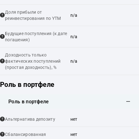
Доля прибыли от
n/a
реинвестирования по YTM
Будущие поступления (к дате
n/a
погашения)
Доходность только
фактических поступлений
n/a
(простая доходность), %
Роль в портфеле
Роль в портфеле
Альтернатива депозиту
нет
Сбалансированная
нет