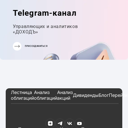
ПОРТФЕЛЬ
Telegram-канал
Управляющих и аналитиков
«ДОХОДЪ»
ПРИСОЕДИНИТЬСЯ
Лестница
Анализ
Анализ
Дивиденды
Блог
Перейти
облигаций
облигаций
акций