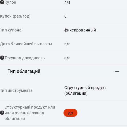
Купон
n/a
Купон (раз/год)
0
Тип купона
фиксированный
Дата ближайшей выплаты
n/a
Текущая доходность
n/a
Тип облигаций
Структурный продукт
Тип инструмента
(облигации)
Структурный продукт или
да
иная очень сложная
облигация