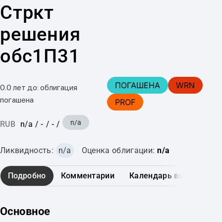
Стркт
решения
обс1П31
ПОГАШЕНА
WRN
0.0 лет до: облигация
погашена
PROF
n/a
RUB
n/a
/
-
/
-
/
Ликвидность:
n/a
Оценка облигации:
n/a
Подробно
Комментарии
Календарь выплат
Основное