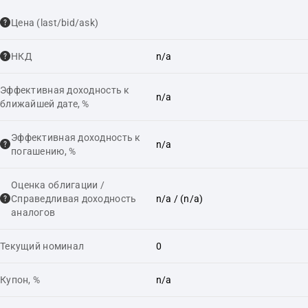
Цена (last/bid/ask)
НКД
n/a
Эффективная доходность к
n/a
ближайшей дате, %
Эффективная доходность к
n/a
погашению, %
Оценка облигации /
Справедливая доходность
n/a
/ (n/a)
аналогов
Текущий номинал
0
Купон, %
n/a