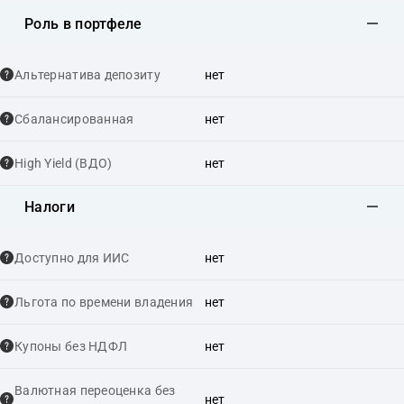
Роль в портфеле
Альтернатива депозиту
нет
Сбалансированная
нет
High Yield (ВДО)
нет
Налоги
Доступно для ИИС
нет
Льгота по времени владения
нет
Купоны без НДФЛ
нет
Валютная переоценка без
нет