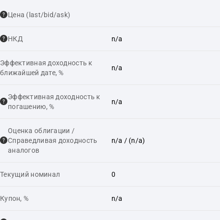
Цена (last/bid/ask)
НКД
n/a
Эффективная доходность к
n/a
ближайшей дате, %
Эффективная доходность к
n/a
погашению, %
Оценка облигации /
Справедливая доходность
n/a
/ (n/a)
аналогов
Текущий номинал
0
Купон, %
n/a