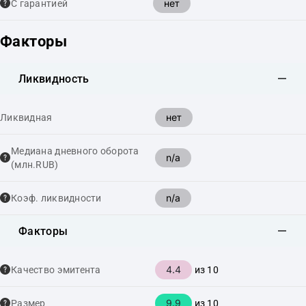
нет
С гарантией
Факторы
Ликвидность
нет
Ликвидная
Медиана дневного оборота
n/a
(млн.RUB)
n/a
Коэф. ликвидности
Факторы
4.4
Качество эмитента
из 10
9.9
Размер
из 10