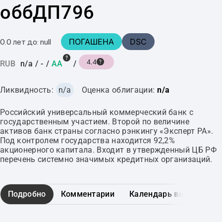
оббДП796
ПОГАШЕНА
DSC
0.0 лет до: null
4.4
RUB
n/a
/
-
/
AA
/
Ликвидность:
n/a
Оценка облигации:
n/a
Российский универсальный коммерческий банк с
государственным участием. Второй по величине
активов банк страны согласно рэнкингу «Эксперт РА».
Под контролем государства находится 92,2%
акционерного капитала. Входит в утвержденный ЦБ РФ
перечень системно значимых кредитных организаций.
Подробно
Комментарии
Календарь выплат