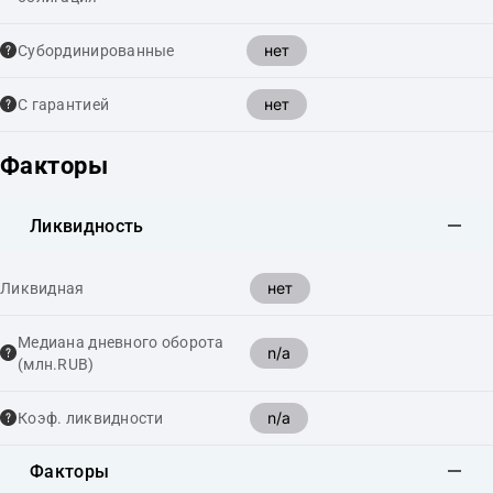
нет
Cубординированные
нет
С гарантией
Факторы
Ликвидность
нет
Ликвидная
Медиана дневного оборота
n/a
(млн.RUB)
n/a
Коэф. ликвидности
Факторы