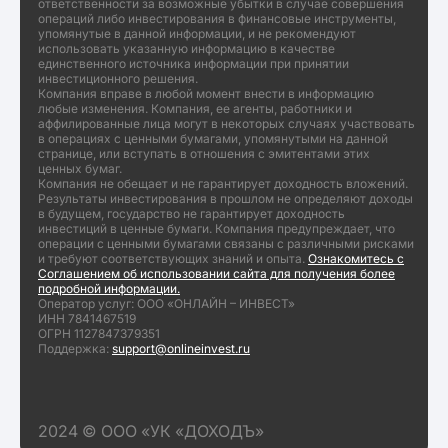
ответственности за возможные убытки в случае совершения
операций либо инвестирования в финансовые инструменты,
упомянутые в данной информации, и не рекомендуют
использовать указанную информацию в качестве
единственного источника информации при принятии
инвестиционного решения.
Компания вправе в любой момент внести в информацию
любые изменения. Компания, ее агенты, работники и
аффилированные лица могут в некоторых случаях участвовать
в операциях с ценными бумагами, упомянутыми на данной
странице, или вступать в отношения с эмитентами этих
ценных бумаг.
Компания не обещает и не гарантирует доходность вложений.
Результаты инвестирования в прошлом не определяют доходы
в будущем, государство не гарантирует доходность
инвестиций в ценные бумаги. Компания предупреждает, что
операции с ценными бумагами связаны с различными рисками
и требуют соответствующих знаний и опыта.
Ознакомитесь с
Соглашением об использовании сайта для получения более
подробной информации.
Оператор услуг: ООО «ОНЛАЙН – ИНВЕСТ»
ИНН 7841467519
ОГРН 1127847379351
Поддержка:
support@onlineinvest.ru
2024 © ООО «УК «ДОХОДЪ»