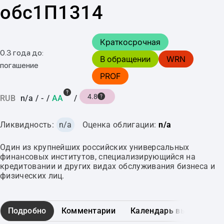
обс1П1314
Краткосрочная
0.3 года до:
В обращении
WRN
погашение
PROF
4.8
RUB
n/a
/
-
/
AA
/
Ликвидность:
n/a
Оценка облигации:
n/a
Один из крупнейших российских универсальных
финансовых институтов, специализирующийся на
кредитовании и других видах обслуживания бизнеса и
физических лиц.
Подробно
Комментарии
Календарь выплат