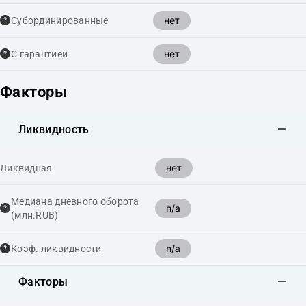
нет
Cубординированные
нет
С гарантией
Факторы
Ликвидность
нет
Ликвидная
Медиана дневного оборота
n/a
(млн.RUB)
n/a
Коэф. ликвидности
Факторы