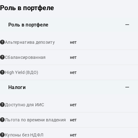
Роль в портфеле
Роль в портфеле
Альтернатива депозиту
нет
Сбалансированная
нет
High Yield (ВДО)
нет
Налоги
Доступно для ИИС
нет
Льгота по времени владения
нет
Купоны без НДФЛ
нет