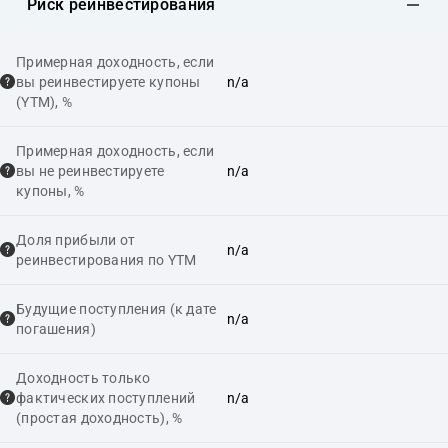
Риск реинвестирования
Примерная доходность, если
вы реинвестируете купоны
n/a
(YTM), %
Примерная доходность, если
вы не реинвестируете
n/a
купоны, %
Доля прибыли от
n/a
реинвестирования по YTM
Будущие поступления (к дате
n/a
погашения)
Доходность только
фактических поступлений
n/a
(простая доходность), %