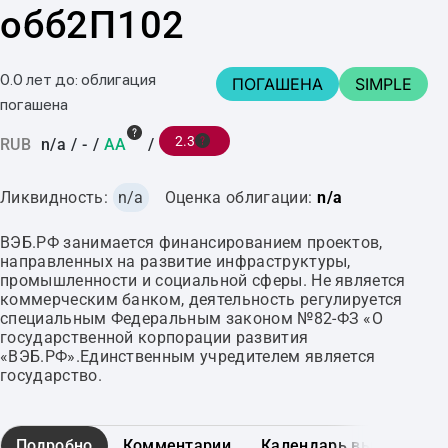
обб2П102
0.0 лет до: облигация
ПОГАШЕНА
SIMPLE
погашена
2.3
RUB
n/a
/
-
/
AA
/
Ликвидность:
n/a
Оценка облигации:
n/a
ВЭБ.РФ занимается финансированием проектов,
направленных на развитие инфраструктуры,
промышленности и социальной сферы. Не является
коммерческим банком, деятельность регулируется
специальным Федеральным законом №82-ФЗ «О
государственной корпорации развития
«ВЭБ.РФ».Единственным учредителем является
государство.
Подробно
Комментарии
Календарь выплат