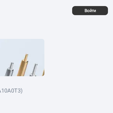
Войти
A10A0T3)