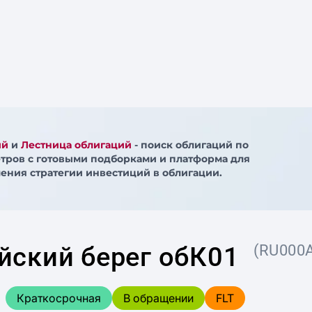
ий
и
Лестница облигаций
- поиск облигаций по
тров с готовыми подборками и платформа для
ения стратегии инвестиций в облигации.
йский берег обК01
(RU000
Краткосрочная
В обращении
FLT