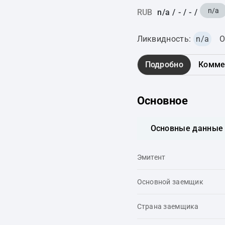
n/a
RUB
n/a
/
-
/
-
/
Ликвидность:
n/a
О
Подробно
Комме
Основное
Основные данные
Эмитент
Основной заемщик
Страна заемщика