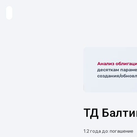
Анализ облигац
десяткам параме
создания/обновл
ТД Балти
1.2 года до: погашение