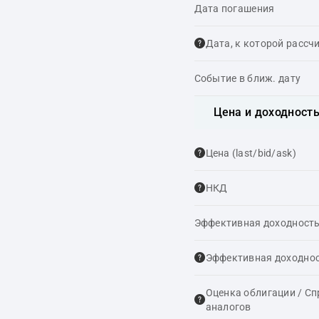
Дата погашения
Дата, к которой рассч
Событие в ближ. дату
Цена и доходност
Цена (last/bid/ask)
НКД
Эффективная доходность
Эффективная доходнос
Оценка облигации / С
аналогов