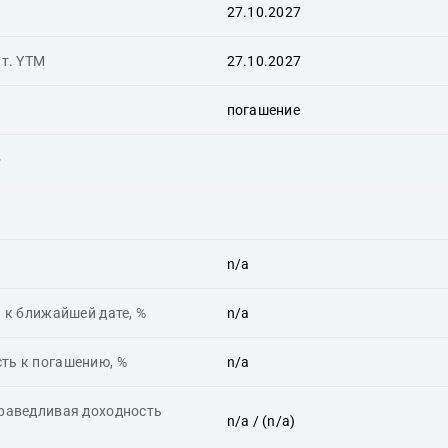
27.10.2027
ит. YTM
27.10.2027
погашение
ь
n/a
 к ближайшей дате, %
n/a
ть к погашению, %
n/a
праведливая доходность
n/a
/ (n/a)