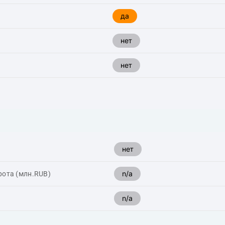
да
нет
нет
нет
n/a
рота (млн.RUB)
n/a