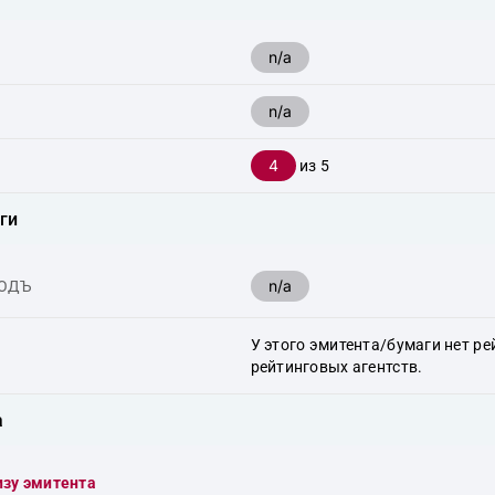
n/a
n/a
4
из 5
ги
n/a
ХОДЪ
У этого эмитента/бумаги нет ре
рейтинговых агентств.
а
изу эмитента