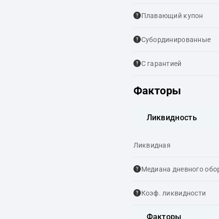
Плавающий купон
Cубординированные
С гарантией
Факторы
Ликвидность
Ликвидная
Медиана дневного обо
Коэф. ликвидности
Факторы