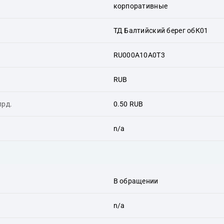
корпоративные
ТД Балтийский берег обК01
RU000A10A0T3
RUB
лрд.
0.50 RUB
n/a
В обращении
n/a