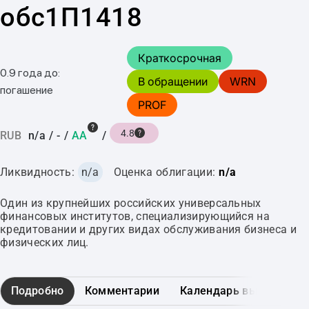
обс1П1418
Краткосрочная
0.9 года до:
В обращении
WRN
погашение
PROF
4.8
RUB
n/a
/
-
/
AA
/
Ликвидность:
n/a
Оценка облигации:
n/a
Один из крупнейших российских универсальных
финансовых институтов, специализирующийся на
кредитовании и других видах обслуживания бизнеса и
физических лиц.
Подробно
Комментарии
Календарь выплат