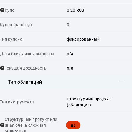
Купон
0.20 RUB
Купон (раз/год)
0
Тип купона
фиксированный
Дата ближайшей выплаты
n/a
Текущая доходность
n/a
Тип облигаций
Структурный продукт
Тип инструмента
(облигации)
Структурный продукт или
да
иная очень сложная
облигация