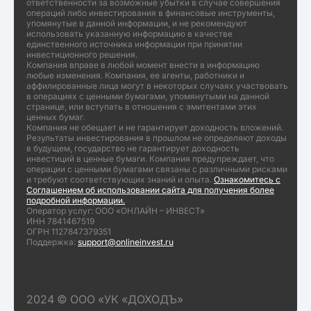
ответственности за возможные убытки в случае совершения
операций либо инвестирования в финансовые инструменты,
упомянутые в данной информации, и не рекомендуют
использовать указанную информацию в качестве
единственного источника информации при принятии
инвестиционного решения.
Компания вправе в любой момент внести в информацию
любые изменения. Компания, ее агенты, работники и
аффилированные лица могут в некоторых случаях участвовать
в операциях с ценными бумагами, упомянутыми на данной
странице, или вступать в отношения с эмитентами этих
ценных бумаг.
Компания не обещает и не гарантирует доходность вложений.
Результаты инвестирования в прошлом не определяют доходы
в будущем, государство не гарантирует доходность
инвестиций в ценные бумаги. Компания предупреждает, что
операции с ценными бумагами связаны с различными рисками
и требуют соответствующих знаний и опыта.
Ознакомитесь с
Соглашением об использовании сайта для получения более
подробной информации.
Оператор услуг: ООО «ОНЛАЙН – ИНВЕСТ»
ИНН 7841467519
ОГРН 1127847379351
Поддержка:
support@onlineinvest.ru
2024 © ООО «УК «ДОХОДЪ»