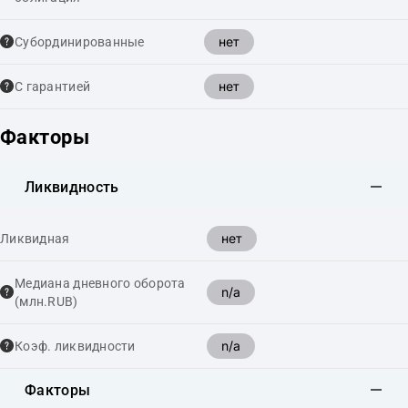
нет
Cубординированные
нет
С гарантией
Факторы
Ликвидность
нет
Ликвидная
Медиана дневного оборота
n/a
(млн.RUB)
n/a
Коэф. ликвидности
Факторы