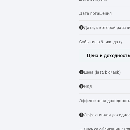
Дата погашения
Дата, к которой рассч
Событие в ближ. дату
Цена и доходност
Цена (last/bid/ask)
НКД
Эффективная доходность
Эффективная доходнос
Оценка облигации / С