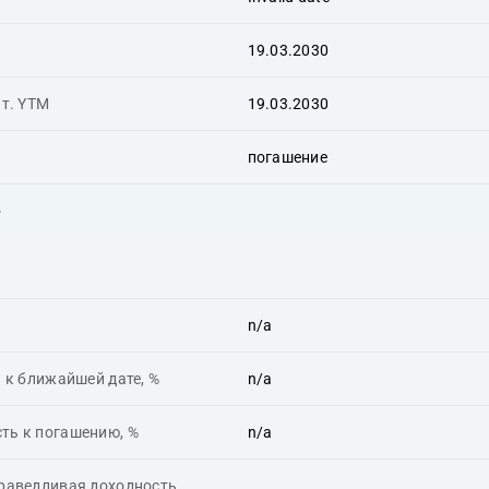
19.03.2030
ит. YTM
19.03.2030
погашение
ь
n/a
 к ближайшей дате, %
n/a
ть к погашению, %
n/a
праведливая доходность