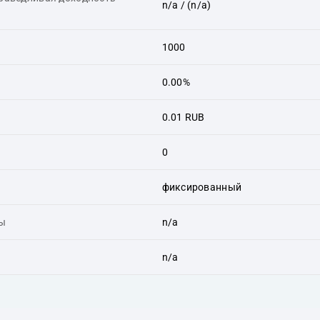
n/a
/ (n/a)
1000
0.00%
0.01 RUB
0
фиксированный
ты
n/a
n/a