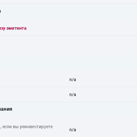
а
изу эмитента
n/a
n/a
вания
 если вы реинвестируете
n/a