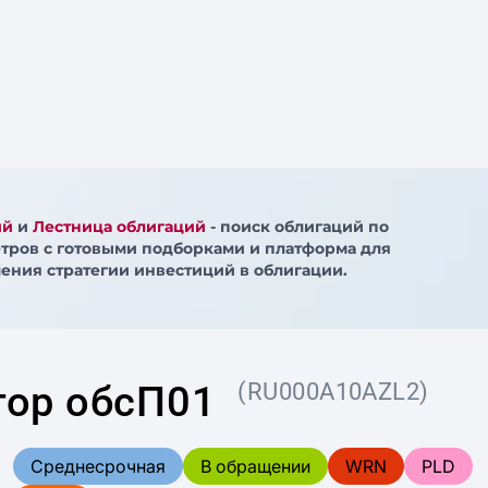
ий
и
Лестница облигаций
- поиск облигаций по
тров с готовыми подборками и платформа для
ения стратегии инвестиций в облигации.
тор обсП01
(RU000A10AZL2)
Среднесрочная
В обращении
WRN
PLD