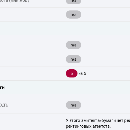
n/a
рота (млн.RUB)
n/a
n/a
n/a
5
из 5
ги
n/a
ХОДЪ
У этого эмитента/бумаги нет ре
рейтинговых агентств.