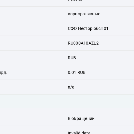
корпоративные
СФО Нестор обсП01
RU000A10AZL2
RUB
лрд.
0.01 RUB
n/a
В обращении
Invalid date