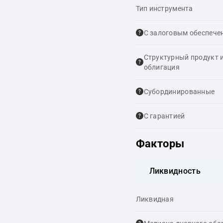
Тип инструмента
С залоговым обеспечен
Структурный продукт 
облигация
Cубординированные
С гарантией
Факторы
Ликвидность
Ликвидная