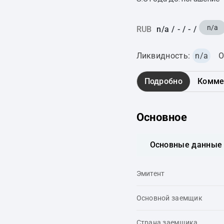
n/a
RUB
n/a
/
-
/
-
/
Ликвидность:
n/a
О
Подробно
Комме
Основное
Основные данные
Эмитент
Основной заемщик
Страна заемщика