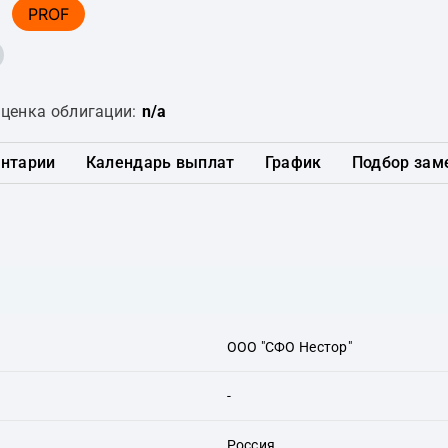
PROF
ценка облигации:
n/a
нтарии
Календарь выплат
График
Подбор зам
ООО "СФО Нестор"
-
Россия