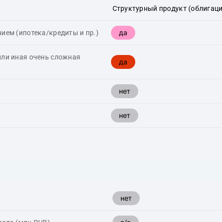
Структурный продукт (облигаци
да
ием (ипотека/кредиты и пр.)
или иная очень сложная
да
нет
нет
нет