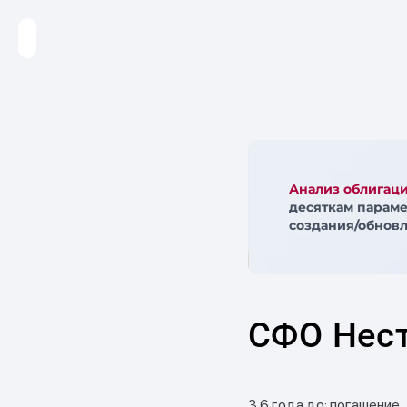
Анализ облигац
десяткам параме
создания/обновл
СФО Нес
3.6 года до: погашение