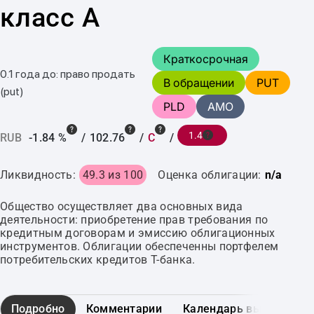
класс А
Краткосрочная
0.1 года до: право продать
В обращении
PUT
(put)
PLD
AMO
1.4
RUB
-1.84 %
/
102.76
/
C
/
Ликвидность:
49.3 из 100
Оценка облигации:
n/a
Общество осуществляет два основных вида
деятельности: приобретение прав требования по
кредитным договорам и эмиссию облигационных
инструментов. Облигации обеспеченны портфелем
потребительских кредитов Т-банка.
Подробно
Комментарии
Календарь выплат