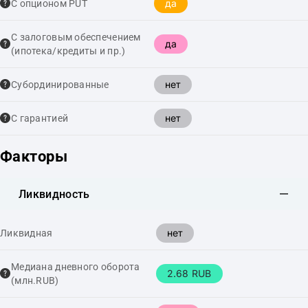
да
С опционом PUT
С залоговым обеспечением
да
(ипотека/кредиты и пр.)
нет
Cубординированные
нет
С гарантией
Факторы
Ликвидность
нет
Ликвидная
Медиана дневного оборота
2.68 RUB
(млн.RUB)