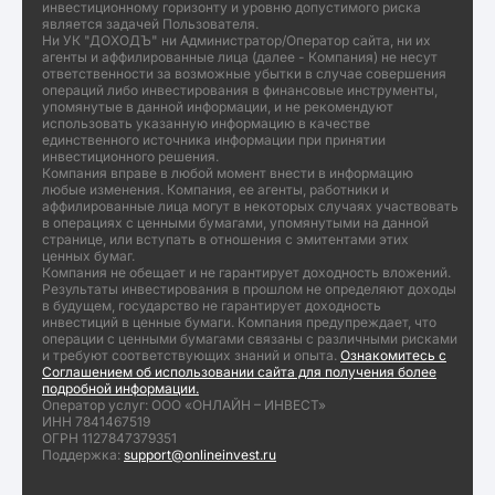
инвестиционному горизонту и уровню допустимого риска
является задачей Пользователя.
Ни УК "ДОХОДЪ" ни Администратор/Оператор сайта, ни их
агенты и аффилированные лица (далее - Компания) не несут
ответственности за возможные убытки в случае совершения
операций либо инвестирования в финансовые инструменты,
упомянутые в данной информации, и не рекомендуют
использовать указанную информацию в качестве
единственного источника информации при принятии
инвестиционного решения.
Компания вправе в любой момент внести в информацию
любые изменения. Компания, ее агенты, работники и
аффилированные лица могут в некоторых случаях участвовать
в операциях с ценными бумагами, упомянутыми на данной
странице, или вступать в отношения с эмитентами этих
ценных бумаг.
Компания не обещает и не гарантирует доходность вложений.
Результаты инвестирования в прошлом не определяют доходы
в будущем, государство не гарантирует доходность
инвестиций в ценные бумаги. Компания предупреждает, что
операции с ценными бумагами связаны с различными рисками
и требуют соответствующих знаний и опыта.
Ознакомитесь с
Соглашением об использовании сайта для получения более
подробной информации.
Оператор услуг: ООО «ОНЛАЙН – ИНВЕСТ»
ИНН 7841467519
ОГРН 1127847379351
Поддержка:
support@onlineinvest.ru