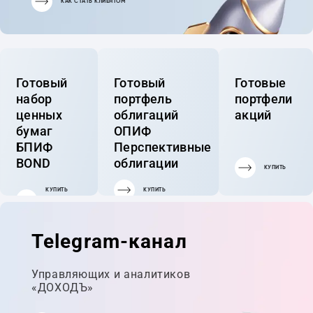
КАК СТАТЬ КЛИЕНТОМ
Готовый
Готовый
Готовые
набор
портфель
портфели
ценных
облигаций
акций
бумаг
ОПИФ
БПИФ
Перспективные
BOND
облигации
КУПИТЬ
КУПИТЬ
КУПИТЬ
ГОТОВЫЙ
ПОРТФЕЛЬ
Telegram-канал
Управляющих и аналитиков
«ДОХОДЪ»