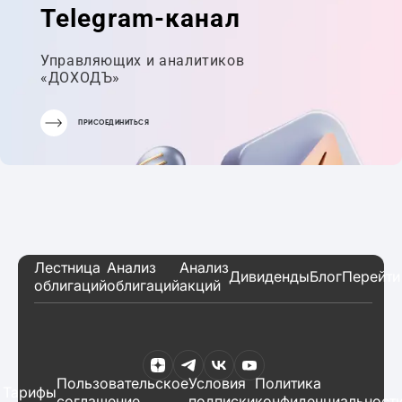
Telegram-канал
Управляющих и аналитиков
«ДОХОДЪ»
ПРИСОЕДИНИТЬСЯ
Лестница
Анализ
Анализ
Дивиденды
Блог
Перейти
облигаций
облигаций
акций
Пользовательское
Условия
Политика
Тарифы
соглашение
подписки
конфиденциальност