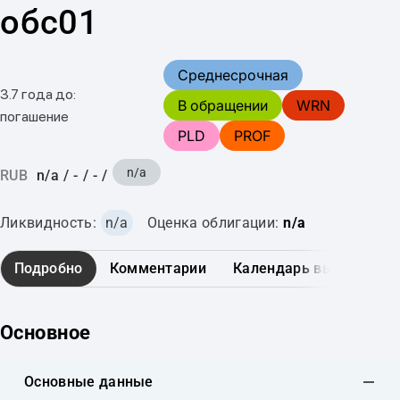
обс01
Среднесрочная
3.7 года до:
В обращении
WRN
погашение
PLD
PROF
n/a
RUB
n/a
/
-
/
-
/
Ликвидность:
n/a
Оценка облигации:
n/a
Подробно
Комментарии
Календарь выплат
Основное
Основные данные