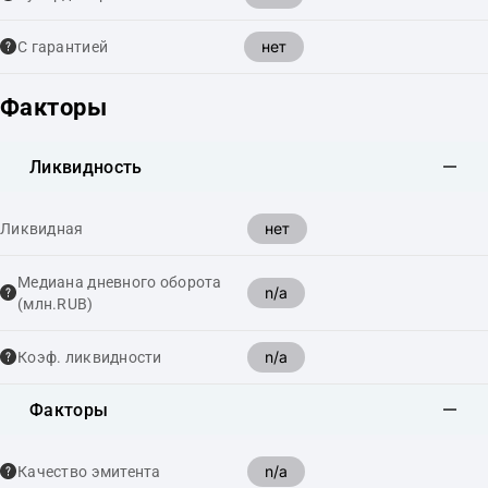
нет
С гарантией
Факторы
Ликвидность
нет
Ликвидная
Медиана дневного оборота
n/a
(млн.RUB)
n/a
Коэф. ликвидности
Факторы
n/a
Качество эмитента