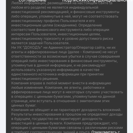
Любая информация, размещенная на настоящем сайте (в
любом его разделе) не является индивидуальной
инвестиционной рекомендацией, и финансовые инструменты
либо операции, упомянутые в ней, могут не соответствовать
инвестиционному профилю Пользователя и его
инвестиционным целям (ожиданиям). Определение
соответствия финансового инструмента либо операции
интересам Пользователя, инвестиционным целям,
инвестиционному горизонту и уровню допустимого риска
является задачей Пользователя.
Ни УК "ДОХОДЪ" ни Администратор/Оператор сайта, ни их
агенты и аффилированные лица (далее - Компания) не несут
ответственности за возможные убытки в случае совершения
операций либо инвестирования в финансовые инструменты,
упомянутые в данной информации, и не рекомендуют
использовать указанную информацию в качестве
единственного источника информации при принятии
инвестиционного решения.
Компания вправе в любой момент внести в информацию
любые изменения. Компания, ее агенты, работники и
аффилированные лица могут в некоторых случаях участвовать
в операциях с ценными бумагами, упомянутыми на данной
странице, или вступать в отношения с эмитентами этих
ценных бумаг.
Компания не обещает и не гарантирует доходность вложений.
Результаты инвестирования в прошлом не определяют доходы
в будущем, государство не гарантирует доходность
инвестиций в ценные бумаги. Компания предупреждает, что
операции с ценными бумагами связаны с различными рисками
и требуют соответствующих знаний и опыта.
Ознакомитесь с