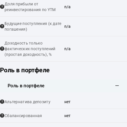
Доля прибыли от
n/a
реинвестирования по YTM
Будущие поступления (к дате
n/a
погашения)
Доходность только
фактических поступлений
n/a
(простая доходность), %
Роль в портфеле
Роль в портфеле
Альтернатива депозиту
нет
Сбалансированная
нет