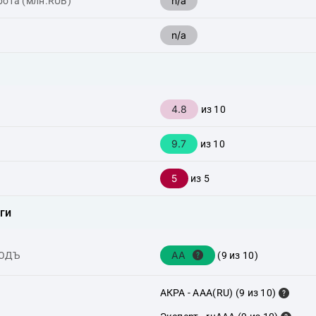
n/a
рота (млн.RUB)
n/a
4.8
из 10
9.7
из 10
5
из 5
ги
AA
ХОДЪ
(9 из 10)
АКРА - AAA(RU) (9 из 10)