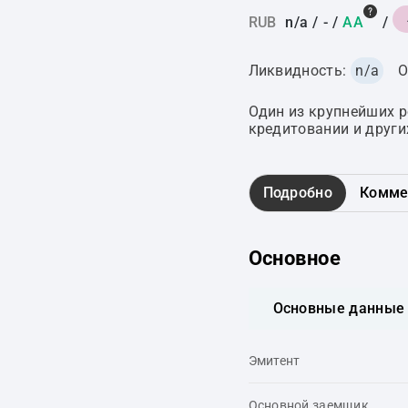
RUB
n/a
/
-
/
AA
/
Ликвидность:
n/a
О
Один из крупнейших 
кредитовании и други
Подробно
Комме
Основное
Основные данные
Эмитент
Основной заемщик