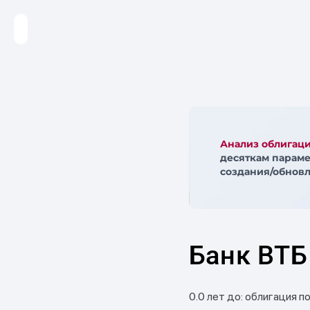
Анализ облигац
десяткам параме
создания/обновл
Банк ВТБ
0.0 лет до: облигация п