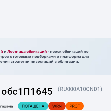
ий
и
Лестница облигаций
- поиск облигаций по
тров с готовыми подборками и платформа для
ения стратегии инвестиций в облигации.
 обс1П1645
(RU000A10CND1)
ПОГАШЕНА
WRN
PROF
огашена