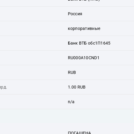
Россия
корпоративные
Банк ВТБ обс1П1645
RU000A10CND1
RUB
лрд.
1.00 RUB
n/a
ПОГАШЕНА