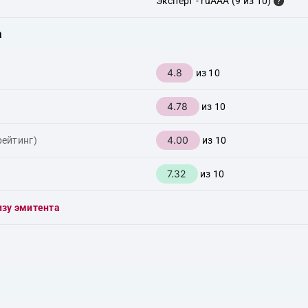
Эксперт - ruAAA (9 из 10)
а
4.8
из 10
4.78
из 10
4.00
рейтинг)
из 10
7.32
из 10
изу эмитента