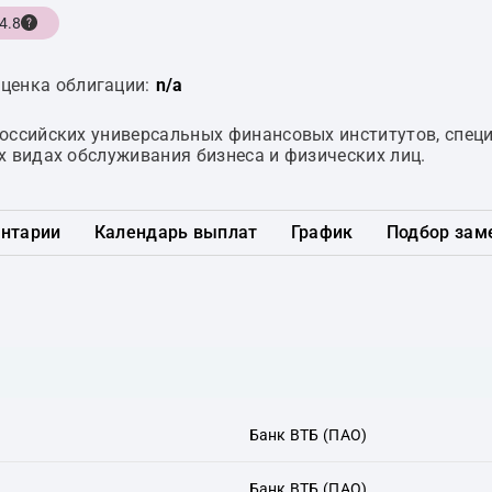
4.8
ценка облигации:
n/a
российских универсальных финансовых институтов, спе
х видах обслуживания бизнеса и физических лиц.
нтарии
Календарь выплат
График
Подбор зам
Банк ВТБ (ПАО)
Банк ВТБ (ПАО)