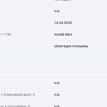
n/a
14.04.2026
ит. YTM
Invalid date
облигация погашена
ь
n/a
 к ближайшей дате, %
n/a
ть к погашению, %
n/a