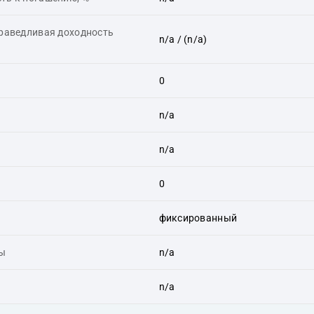
праведливая доходность
n/a
/ (n/a)
0
n/a
n/a
0
фиксированный
ты
n/a
n/a