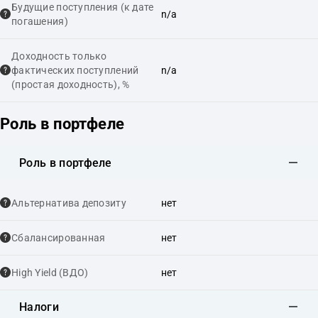
Будущие поступления (к дате
n/a
погашения)
Доходность только
фактических поступлений
n/a
(простая доходность), %
Роль в портфеле
Роль в портфеле
Альтернатива депозиту
нет
Сбалансированная
нет
High Yield (ВДО)
нет
Налоги