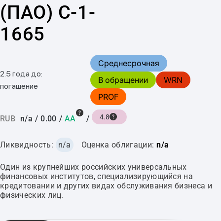
(ПАО) С-1-
1665
Среднесрочная
2.5 года до:
В обращении
WRN
погашение
PROF
4.8
RUB
n/a
/
0.00
/
AA
/
Ликвидность:
n/a
Оценка облигации:
n/a
Один из крупнейших российских универсальных
финансовых институтов, специализирующийся на
кредитовании и других видах обслуживания бизнеса и
физических лиц.