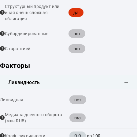
Структурный продукт или
да
иная очень сложная
облигация
нет
Cубординированные
нет
С гарантией
Факторы
Ликвидность
нет
Ликвидная
Медиана дневного оборота
n/a
(млн.RUB)
0.0
Коэф. ликвидности
из 100