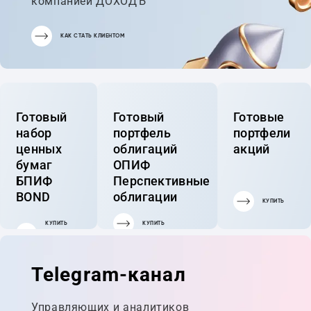
компанией ДОХОДЪ
КАК СТАТЬ КЛИЕНТОМ
Готовый
Готовый
Готовые
набор
портфель
портфели
ценных
облигаций
акций
бумаг
ОПИФ
БПИФ
Перспективные
BOND
облигации
КУПИТЬ
КУПИТЬ
КУПИТЬ
ГОТОВЫЙ
ПОРТФЕЛЬ
Telegram-канал
Управляющих и аналитиков