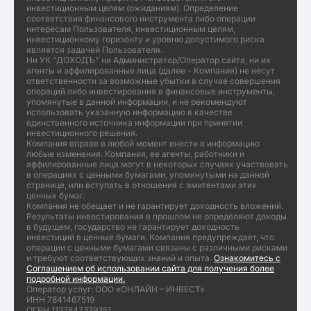
инвестиционным целям (ожиданиям). Определение
соответствия финансового инструмента либо операции
интересам Пользователя, инвестиционным целям,
инвестиционному горизонту и уровню допустимого риска
является задачей Пользователя.
Ни УК "ДОХОДЪ" ни Администратор/Оператор сайта, ни их
агенты и аффилированные лица (далее - Компания) не несут
ответственности за возможные убытки в случае совершения
операций либо инвестирования в финансовые инструменты,
упомянутые в данной информации, и не рекомендуют
использовать указанную информацию в качестве
единственного источника информации при принятии
инвестиционного решения.
Компания вправе в любой момент внести в информацию
любые изменения. Компания, ее агенты, работники и
аффилированные лица могут в некоторых случаях участвовать
в операциях с ценными бумагами, упомянутыми на данной
странице, или вступать в отношения с эмитентами этих
ценных бумаг.
Компания не обещает и не гарантирует доходность вложений.
Результаты инвестирования в прошлом не определяют доходы
в будущем, государство не гарантирует доходность
инвестиций в ценные бумаги. Компания предупреждает, что
операции с ценными бумагами связаны с различными рисками
и требуют соответствующих знаний и опыта.
Ознакомитесь с
Соглашением об использовании сайта для получения более
подробной информации.
Оператор услуг: ООО «ОНЛАЙН – ИНВЕСТ»
ИНН 7841467519
ОГРН 1127847379351