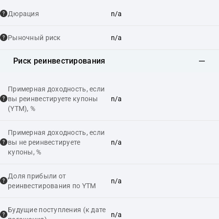
Дюрация
n/a
Рыночный риск
n/a
Риск реинвестирования
Примерная доходность, если
вы реинвестируете купоны
n/a
(YTM), %
Примерная доходность, если
вы не реинвестируете
n/a
купоны, %
Доля прибыли от
n/a
реинвестирования по YTM
Будущие поступления (к дате
n/a