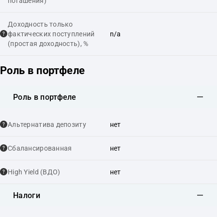
погашения)
Доходность только
фактических поступлений
n/a
(простая доходность), %
Роль в портфеле
Роль в портфеле
Альтернатива депозиту
нет
Сбалансированная
нет
High Yield (ВДО)
нет
Налоги