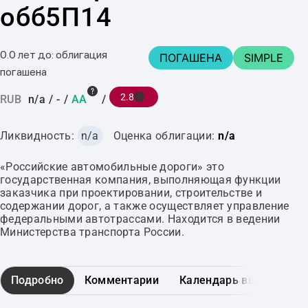
обб5П14
0.0 лет до: облигация
ПОГАШЕНА
SIMPLE
погашена
2.8
RUB
n/a
/
-
/
AA
/
Ликвидность:
n/a
Оценка облигации:
n/a
«Российские автомобильные дороги» это
государственная компания, выполняющая функции
заказчика при проектировании, строительстве и
содержании дорог, а также осуществляет управление
федеральными автотрассами. Находится в ведении
Министерства транспорта России.
Подробно
Комментарии
Календарь выплат