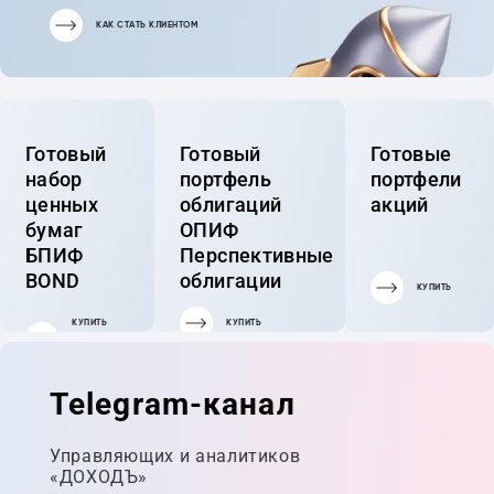
КАК СТАТЬ КЛИЕНТОМ
Готовый
Готовый
Готовые
набор
портфель
портфели
ценных
облигаций
акций
бумаг
ОПИФ
БПИФ
Перспективные
BOND
облигации
КУПИТЬ
КУПИТЬ
КУПИТЬ
ГОТОВЫЙ
ПОРТФЕЛЬ
Telegram-канал
Управляющих и аналитиков
«ДОХОДЪ»