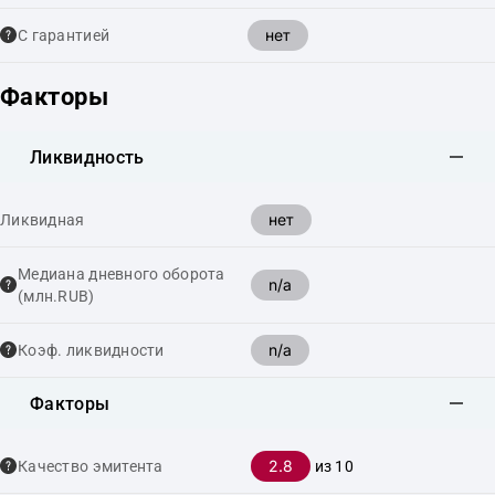
нет
С гарантией
Факторы
Ликвидность
нет
Ликвидная
Медиана дневного оборота
n/a
(млн.RUB)
n/a
Коэф. ликвидности
Факторы
2.8
Качество эмитента
из 10