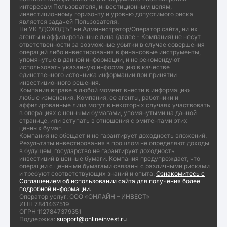
интересам Пользователя, инвестиционным целям,
инвестиционному горизонту и уровню допустимого риска
является задачей Пользователя.
Ни УК "ДОХОДЪ" ни Администратор/Оператор сайта, ни их
агенты и аффилированные лица (далее - Компания) не несут
ответственности за возможные убытки в случае совершения
операций либо инвестирования в финансовые инструменты,
упомянутые в данной информации, и не рекомендуют
использовать указанную информацию в качестве
единственного источника информации при принятии
инвестиционного решения.
Компания вправе в любой момент внести в информацию
любые изменения. Компания, ее агенты, работники и
аффилированные лица могут в некоторых случаях участвовать
в операциях с ценными бумагами, упомянутыми на данной
странице, или вступать в отношения с эмитентами этих
ценных бумаг.
Компания не обещает и не гарантирует доходность вложений.
Результаты инвестирования в прошлом не определяют доходы
в будущем, государство не гарантирует доходность
инвестиций в ценные бумаги. Компания предупреждает, что
операции с ценными бумагами связаны с различными рисками
и требуют соответствующих знаний и опыта.
Ознакомитесь с
Соглашением об использовании сайта для получения более
подробной информации.
Оператор услуг: ООО «ОНЛАЙН – ИНВЕСТ»
ИНН 7841467519
ОГРН 1127847379351
Поддержка:
support@onlineinvest.ru