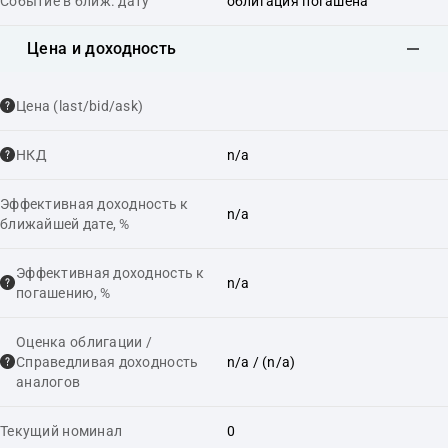
Событие в ближ. дату
облигация погашена
Цена и доходность
Цена (last/bid/ask)
НКД
n/a
Эффективная доходность к
n/a
ближайшей дате, %
Эффективная доходность к
n/a
погашению, %
Оценка облигации /
Справедливая доходность
n/a
/ (n/a)
аналогов
Текущий номинал
0