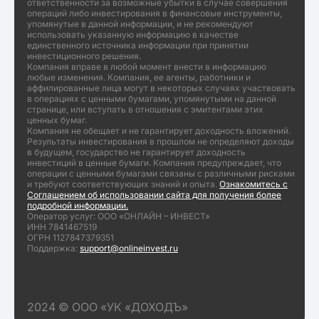
ответственности за возможные убытки в случае совершения
операций либо инвестирования в финансовые инструменты,
упомянутые в данной информации, и не рекомендуют
использовать указанную информацию в качестве
единственного источника информации при принятии
инвестиционного решения.
Компания вправе в любой момент внести в информацию
любые изменения. Компания, ее агенты, работники и
аффилированные лица могут в некоторых случаях участвовать
в операциях с ценными бумагами, упомянутыми на данной
странице, или вступать в отношения с эмитентами этих
ценных бумаг.
Компания не обещает и не гарантирует доходность вложений.
Результаты инвестирования в прошлом не определяют доходы
в будущем, государство не гарантирует доходность
инвестиций в ценные бумаги. Компания предупреждает, что
операции с ценными бумагами связаны с различными рисками
и требуют соответствующих знаний и опыта.
Ознакомитесь с
Соглашением об использовании сайта для получения более
подробной информации.
Оператор услуг: ООО «ОНЛАЙН – ИНВЕСТ»
ИНН 7841467519
ОГРН 1127847379351
Поддержка:
support@onlineinvest.ru
2024 © ООО «УК «ДОХОДЪ»