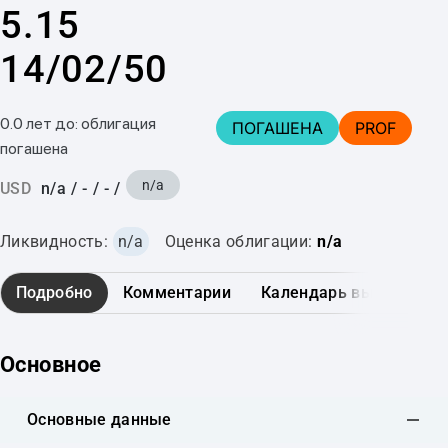
5.15
14/02/50
0.0 лет до: облигация
ПОГАШЕНА
PROF
погашена
n/a
USD
n/a
/
-
/
-
/
Ликвидность:
n/a
Оценка облигации:
n/a
Подробно
Комментарии
Календарь выплат
Основное
Основные данные