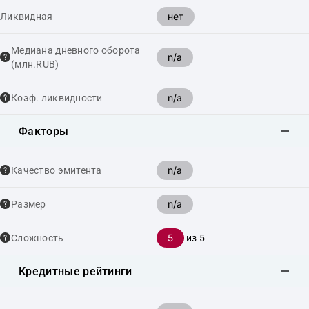
нет
Ликвидная
Медиана дневного оборота
n/a
(млн.RUB)
n/a
Коэф. ликвидности
Факторы
n/a
Качество эмитента
n/a
Размер
5
Сложность
из 5
Кредитные рейтинги