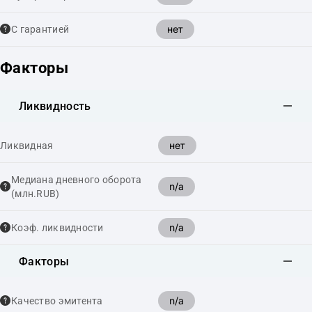
нет
С гарантией
Факторы
Ликвидность
нет
Ликвидная
Медиана дневного оборота
n/a
(млн.RUB)
n/a
Коэф. ликвидности
Факторы
n/a
Качество эмитента