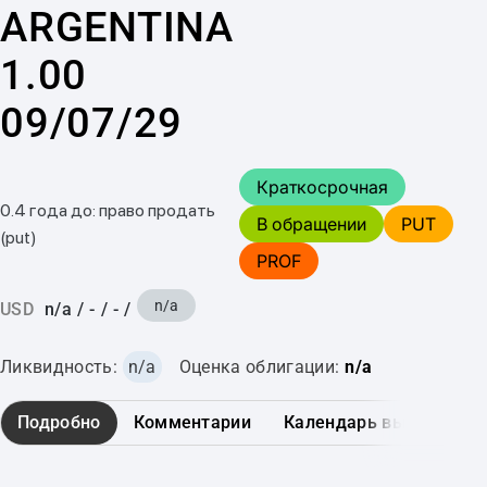
ARGENTINA
1.00
09/07/29
Краткосрочная
0.4 года до: право продать
В обращении
PUT
(put)
PROF
n/a
USD
n/a
/
-
/
-
/
Ликвидность:
n/a
Оценка облигации:
n/a
Подробно
Комментарии
Календарь выплат