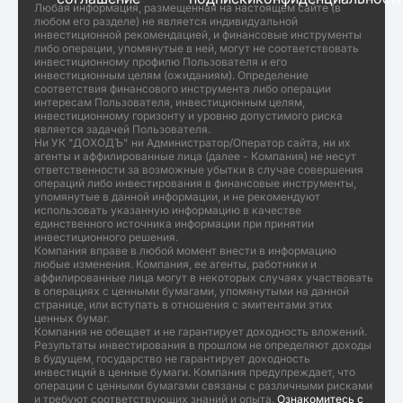
Любая информация, размещенная на настоящем сайте (в
любом его разделе) не является индивидуальной
инвестиционной рекомендацией, и финансовые инструменты
либо операции, упомянутые в ней, могут не соответствовать
инвестиционному профилю Пользователя и его
инвестиционным целям (ожиданиям). Определение
соответствия финансового инструмента либо операции
интересам Пользователя, инвестиционным целям,
инвестиционному горизонту и уровню допустимого риска
является задачей Пользователя.
Ни УК "ДОХОДЪ" ни Администратор/Оператор сайта, ни их
агенты и аффилированные лица (далее - Компания) не несут
ответственности за возможные убытки в случае совершения
операций либо инвестирования в финансовые инструменты,
упомянутые в данной информации, и не рекомендуют
использовать указанную информацию в качестве
единственного источника информации при принятии
инвестиционного решения.
Компания вправе в любой момент внести в информацию
любые изменения. Компания, ее агенты, работники и
аффилированные лица могут в некоторых случаях участвовать
в операциях с ценными бумагами, упомянутыми на данной
странице, или вступать в отношения с эмитентами этих
ценных бумаг.
Компания не обещает и не гарантирует доходность вложений.
Результаты инвестирования в прошлом не определяют доходы
в будущем, государство не гарантирует доходность
инвестиций в ценные бумаги. Компания предупреждает, что
операции с ценными бумагами связаны с различными рисками
и требуют соответствующих знаний и опыта.
Ознакомитесь с