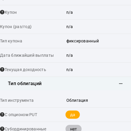
Купон
n/a
Купон (раз/год)
n/a
Тип купона
фиксированный
Дата ближайшей выплаты
n/a
Текущая доходность
n/a
Тип облигаций
Тип инструмента
Облигация
да
С опционом PUT
нет
Cубординированные