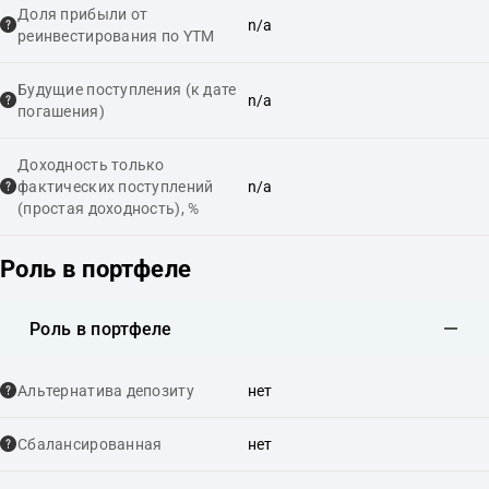
Доля прибыли от
n/a
реинвестирования по YTM
Будущие поступления (к дате
n/a
погашения)
Доходность только
фактических поступлений
n/a
(простая доходность), %
Роль в портфеле
Роль в портфеле
Альтернатива депозиту
нет
Сбалансированная
нет