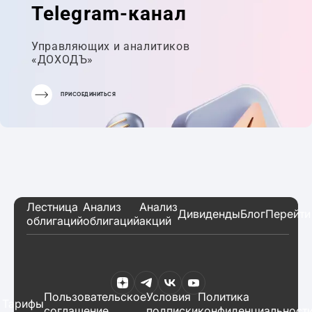
Telegram-канал
Управляющих и аналитиков
«ДОХОДЪ»
ПРИСОЕДИНИТЬСЯ
Лестница
Анализ
Анализ
Дивиденды
Блог
Перейти
облигаций
облигаций
акций
Пользовательское
Условия
Политика
Тарифы
соглашение
подписки
конфиденциальност