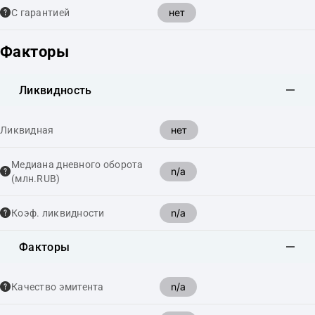
нет
С гарантией
Факторы
Ликвидность
нет
Ликвидная
Медиана дневного оборота
n/a
(млн.RUB)
n/a
Коэф. ликвидности
Факторы
n/a
Качество эмитента