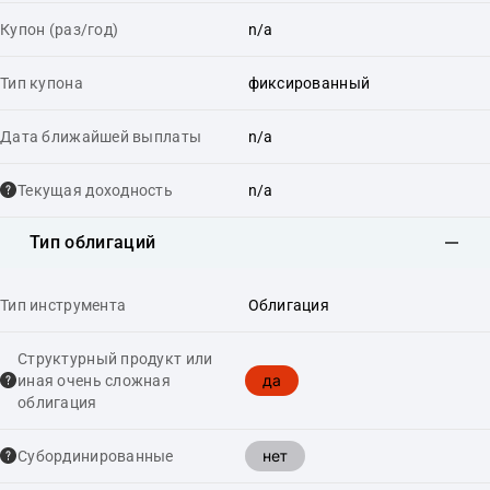
Купон (раз/год)
n/a
Тип купона
фиксированный
Дата ближайшей выплаты
n/a
Текущая доходность
n/a
Тип облигаций
Тип инструмента
Облигация
Структурный продукт или
да
иная очень сложная
облигация
нет
Cубординированные