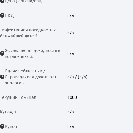
Цена (last/bid/ask)
НКД
n/a
Эффективная доходность к
n/a
ближайшей дате, %
Эффективная доходность к
n/a
погашению, %
Оценка облигации /
Справедливая доходность
n/a
/ (n/a)
аналогов
Текущий номинал
1000
Купон, %
n/a
Купон
n/a