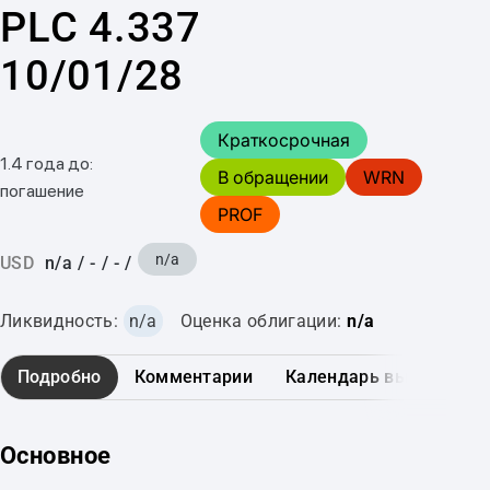
PLC 4.337
10/01/28
Краткосрочная
1.4 года до:
В обращении
WRN
погашение
PROF
n/a
USD
n/a
/
-
/
-
/
Ликвидность:
n/a
Оценка облигации:
n/a
Подробно
Комментарии
Календарь выплат
Основное