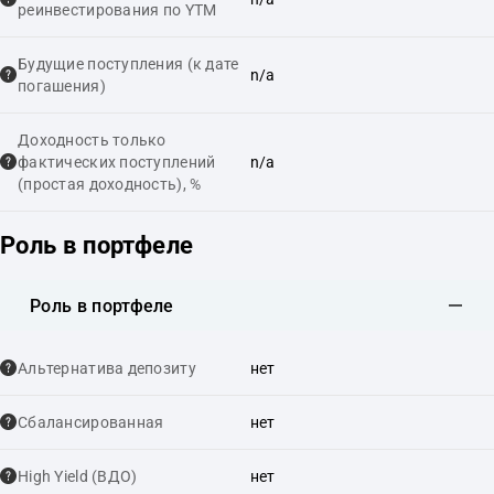
реинвестирования по YTM
Будущие поступления (к дате
n/a
погашения)
Доходность только
фактических поступлений
n/a
(простая доходность), %
Роль в портфеле
Роль в портфеле
Альтернатива депозиту
нет
Сбалансированная
нет
High Yield (ВДО)
нет