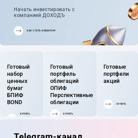
Начать инвестировать с
компанией ДОХОДЪ
КАК СТАТЬ КЛИЕНТОМ
Готовый
Готовый
Готовые
набор
портфель
портфели
ценных
облигаций
акций
бумаг
ОПИФ
БПИФ
Перспективные
BOND
облигации
КУПИТЬ
КУПИТЬ
КУПИТЬ
ГОТОВЫЙ
ПОРТФЕЛЬ
Telegram-канал