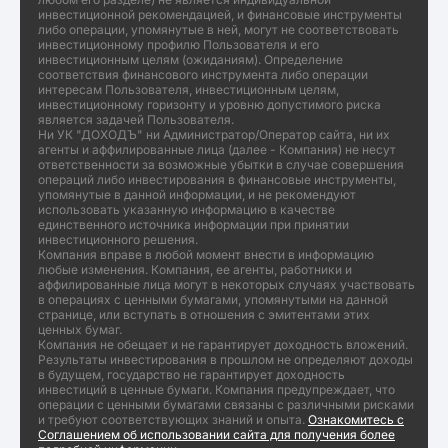
инвестиционной рекомендацией, и финансовые инструменты
либо операции, упомянутые в ней, могут не соответствовать
инвестиционному профилю Пользователя и его
инвестиционным целям (ожиданиям). Определение
соответствия финансового инструмента либо операции
интересам Пользователя, инвестиционным целям,
инвестиционному горизонту и уровню допустимого риска
является задачей Пользователя.
Ни УК "ДОХОДЪ" ни Администратор/Оператор сайта, ни их
агенты и аффилированные лица (далее - Компания) не несут
ответственности за возможные убытки в случае совершения
операций либо инвестирования в финансовые инструменты,
упомянутые в данной информации, и не рекомендуют
использовать указанную информацию в качестве
единственного источника информации при принятии
инвестиционного решения.
Компания вправе в любой момент внести в информацию
любые изменения. Компания, ее агенты, работники и
аффилированные лица могут в некоторых случаях участвовать
в операциях с ценными бумагами, упомянутыми на данной
странице, или вступать в отношения с эмитентами этих
ценных бумаг.
Компания не обещает и не гарантирует доходность вложений.
Результаты инвестирования в прошлом не определяют доходы
в будущем, государство не гарантирует доходность
инвестиций в ценные бумаги. Компания предупреждает, что
операции с ценными бумагами связаны с различными рисками
и требуют соответствующих знаний и опыта.
Ознакомитесь с
Соглашением об использовании сайта для получения более