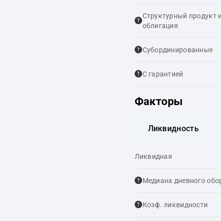
Структурный продукт 
облигация
Cубординированные
С гарантией
Факторы
Ликвидность
Ликвидная
Медиана дневного обо
Коэф. ликвидности