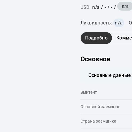
n/a
USD
n/a
/
-
/
-
/
Ликвидность:
n/a
О
Подробно
Комме
Основное
Основные данные
Эмитент
Основной заемщик
Страна заемщика