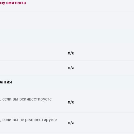
изу эмитента
n/a
n/a
вания
 если вы реинвестируете
n/a
 если вы не реинвестируете
n/a