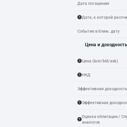
Дата погашения
Дата, к которой рассч
Событие в ближ. дату
Цена и доходност
Цена (last/bid/ask)
НКД
Эффективная доходность
Эффективная доходнос
Оценка облигации / С
аналогов