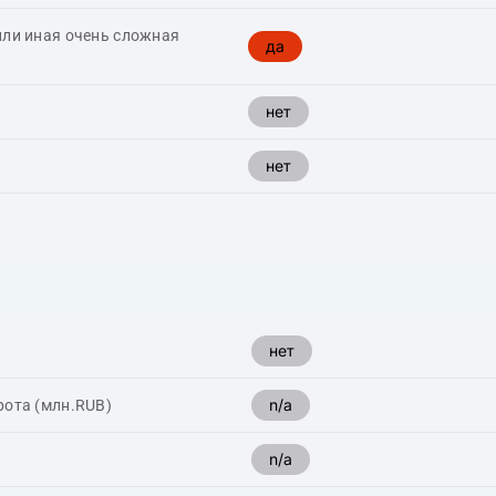
или иная очень сложная
да
нет
нет
нет
n/a
рота (млн.RUB)
n/a