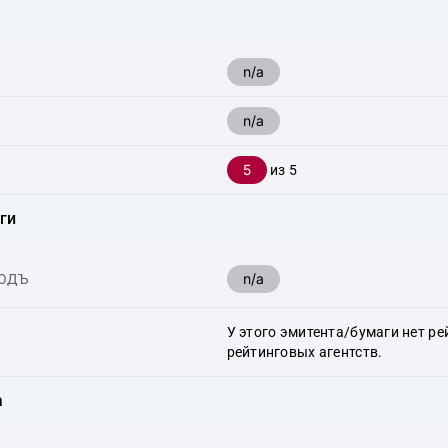
n/a
n/a
5
из 5
ги
n/a
ХОДЪ
У этого эмитента/бумаги нет ре
рейтинговых агентств.
а