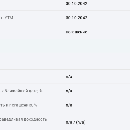
30.10.2042
ит. YTM
30.10.2042
погашение
ь
n/a
 к ближайшей дате, %
n/a
ть к погашению, %
n/a
праведливая доходность
n/a
/ (n/a)