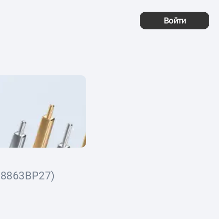
Войти
68863BP27)