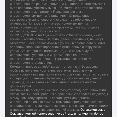
инвестиционной рекомендацией, и финансовые инструменты
либо операции, упомянутые в ней, могут не соответствовать
инвестиционному профилю Пользователя и его
инвестиционным целям (ожиданиям). Определение
соответствия финансового инструмента либо операции
интересам Пользователя, инвестиционным целям,
инвестиционному горизонту и уровню допустимого риска
является задачей Пользователя.
Ни УК "ДОХОДЪ" ни Администратор/Оператор сайта, ни их
агенты и аффилированные лица (далее - Компания) не несут
ответственности за возможные убытки в случае совершения
операций либо инвестирования в финансовые инструменты,
упомянутые в данной информации, и не рекомендуют
использовать указанную информацию в качестве
единственного источника информации при принятии
инвестиционного решения.
Компания вправе в любой момент внести в информацию
любые изменения. Компания, ее агенты, работники и
аффилированные лица могут в некоторых случаях участвовать
в операциях с ценными бумагами, упомянутыми на данной
странице, или вступать в отношения с эмитентами этих
ценных бумаг.
Компания не обещает и не гарантирует доходность вложений.
Результаты инвестирования в прошлом не определяют доходы
в будущем, государство не гарантирует доходность
инвестиций в ценные бумаги. Компания предупреждает, что
операции с ценными бумагами связаны с различными рисками
и требуют соответствующих знаний и опыта.
Ознакомитесь с
Соглашением об использовании сайта для получения более