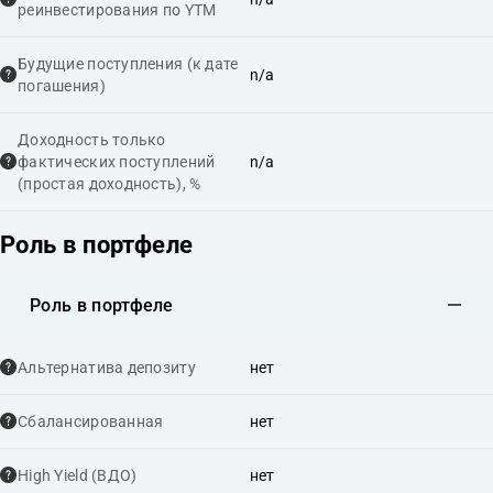
реинвестирования по YTM
Будущие поступления (к дате
n/a
погашения)
Доходность только
фактических поступлений
n/a
(простая доходность), %
Роль в портфеле
Роль в портфеле
Альтернатива депозиту
нет
Сбалансированная
нет
High Yield (ВДО)
нет