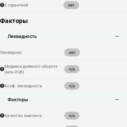
нет
С гарантией
Факторы
Ликвидность
нет
Ликвидная
Медиана дневного оборота
n/a
(млн.RUB)
n/a
Коэф. ликвидности
Факторы
n/a
Качество эмитента