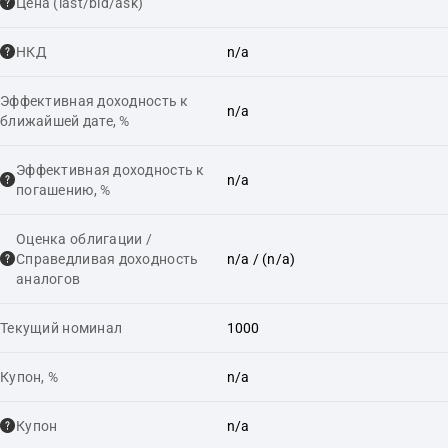
Цена (last/bid/ask)
НКД
n/a
Эффективная доходность к
n/a
ближайшей дате, %
Эффективная доходность к
n/a
погашению, %
Оценка облигации /
Справедливая доходность
n/a
/ (n/a)
аналогов
Текущий номинал
1000
Купон, %
n/a
Купон
n/a