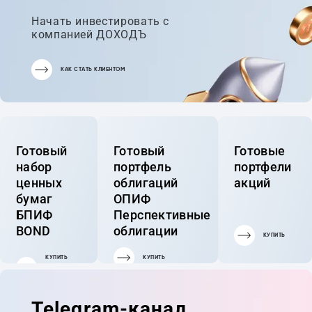
Начать инвестировать с
компанией ДОХОДЪ
КАК СТАТЬ КЛИЕНТОМ
Готовый
Готовый
Готовые
набор
портфель
портфели
ценных
облигаций
акций
бумаг
ОПИФ
БПИФ
Перспективные
BOND
облигации
КУПИТЬ
КУПИТЬ
КУПИТЬ
ГОТОВЫЙ
ПОРТФЕЛЬ
Telegram-канал