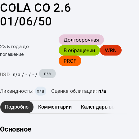
COLA CO 2.6
01/06/50
Долгосрочная
23.8 года до:
В обращении
WRN
погашение
PROF
n/a
USD
n/a
/
-
/
-
/
Ликвидность:
n/a
Оценка облигации:
n/a
Подробно
Комментарии
Календарь выплат
Основное