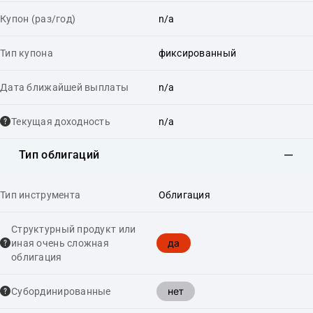
Купон (раз/год)
n/a
Тип купона
фиксированный
Дата ближайшей выплаты
n/a
Текущая доходность
n/a
Тип облигаций
Тип инструмента
Облигация
Структурный продукт или
да
иная очень сложная
облигация
нет
Cубординированные