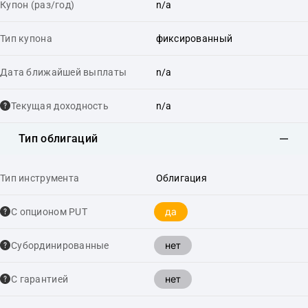
Купон (раз/год)
n/a
Тип купона
фиксированный
Дата ближайшей выплаты
n/a
Текущая доходность
n/a
Тип облигаций
Тип инструмента
Облигация
да
С опционом PUT
нет
Cубординированные
нет
С гарантией