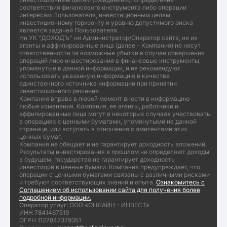
соответствия финансового инструмента либо операции
интересам Пользователя, инвестиционным целям,
инвестиционному горизонту и уровню допустимого риска
является задачей Пользователя.
Ни УК "ДОХОДЪ" ни Администратор/Оператор сайта, ни их
агенты и аффилированные лица (далее - Компания) не несут
ответственности за возможные убытки в случае совершения
операций либо инвестирования в финансовые инструменты,
упомянутые в данной информации, и не рекомендуют
использовать указанную информацию в качестве
единственного источника информации при принятии
инвестиционного решения.
Компания вправе в любой момент внести в информацию
любые изменения. Компания, ее агенты, работники и
аффилированные лица могут в некоторых случаях участвовать
в операциях с ценными бумагами, упомянутыми на данной
странице, или вступать в отношения с эмитентами этих
ценных бумаг.
Компания не обещает и не гарантирует доходность вложений.
Результаты инвестирования в прошлом не определяют доходы
в будущем, государство не гарантирует доходность
инвестиций в ценные бумаги. Компания предупреждает, что
операции с ценными бумагами связаны с различными рисками
и требуют соответствующих знаний и опыта.
Ознакомитесь с
Соглашением об использовании сайта для получения более
подробной информации.
Оператор услуг: ООО «ОНЛАЙН – ИНВЕСТ»
ИНН 7841467519
ОГРН 1127847379351