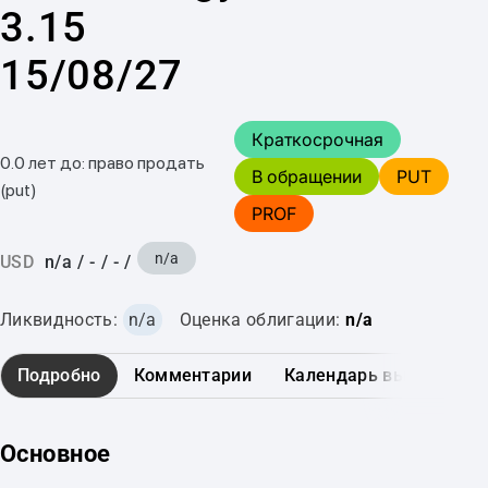
3.15
15/08/27
Краткосрочная
0.0 лет до: право продать
В обращении
PUT
(put)
PROF
n/a
USD
n/a
/
-
/
-
/
Ликвидность:
n/a
Оценка облигации:
n/a
Подробно
Комментарии
Календарь выплат
Основное