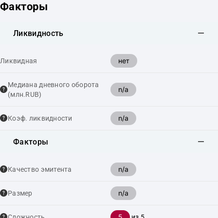
Факторы
Ликвидность
нет
Ликвидная
Медиана дневного оборота
n/a
(млн.RUB)
n/a
Коэф. ликвидности
Факторы
n/a
Качество эмитента
n/a
Размер
5
Сложность
из 5