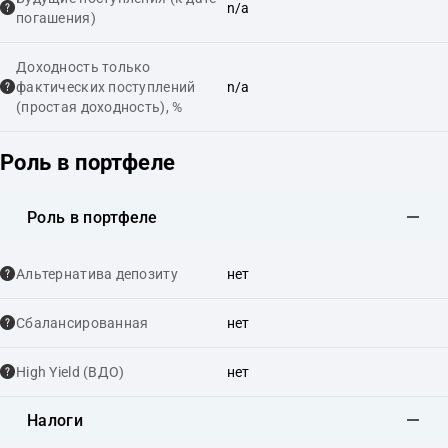
n/a
погашения)
Доходность только
фактических поступлений
n/a
(простая доходность), %
Роль в портфеле
Роль в портфеле
Альтернатива депозиту
нет
Сбалансированная
нет
High Yield (ВДО)
нет
Налоги