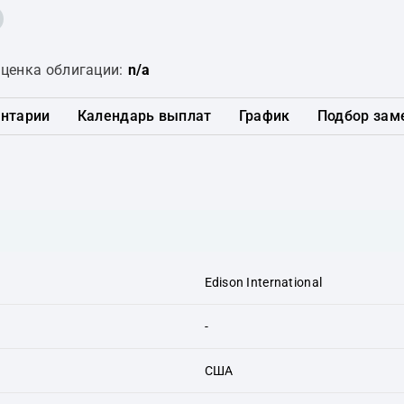
ценка облигации:
n/a
нтарии
Календарь выплат
График
Подбор зам
Edison International
-
США