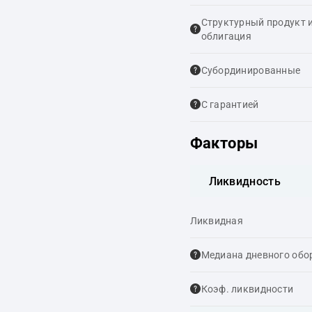
Структурный продукт 
облигация
Cубординированные
С гарантией
Факторы
Ликвидность
Ликвидная
Медиана дневного обо
Коэф. ликвидности