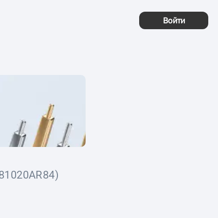
Войти
81020AR84)