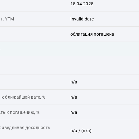
15.04.2025
ит. YTM
Invalid date
облигация погашена
ь
n/a
 к ближайшей дате, %
n/a
ть к погашению, %
n/a
праведливая доходность
n/a
/ (n/a)