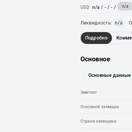
n/a
USD
n/a
/
-
/
-
/
Ликвидность:
n/a
О
Подробно
Комме
Основное
Основные данные
Эмитент
Основной заемщик
Страна заемщика