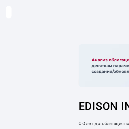
Анализ облигац
десяткам параме
создания/обновл
EDISON I
0.0 лет до: облигация п