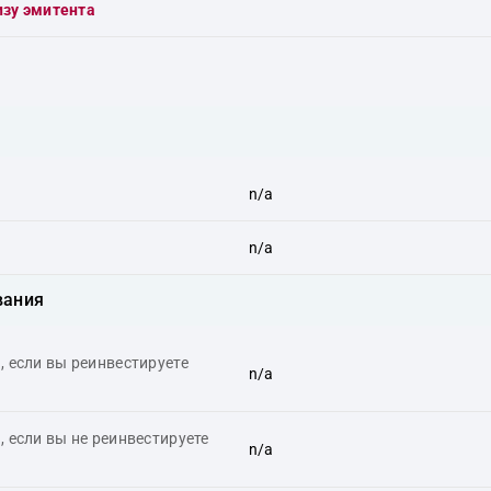
изу эмитента
n/a
n/a
вания
 если вы реинвестируете
n/a
 если вы не реинвестируете
n/a