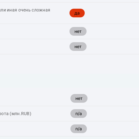
или иная очень сложная
да
нет
нет
нет
n/a
рота (млн.RUB)
n/a