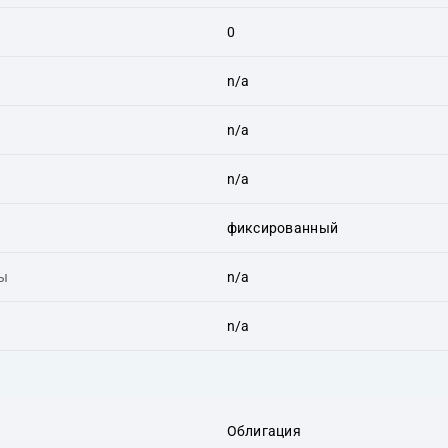
0
n/a
n/a
n/a
фиксированный
ты
n/a
n/a
Облигация