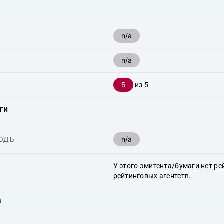
n/a
n/a
5
из 5
ги
n/a
ХОДЪ
У этого эмитента/бумаги нет ре
рейтинговых агентств.
а