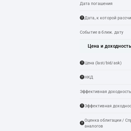
Дата погашения
Дата, к которой рассч
Событие в ближ. дату
Цена и доходност
Цена (last/bid/ask)
НКД
Эффективная доходность
Эффективная доходнос
Оценка облигации / С
аналогов