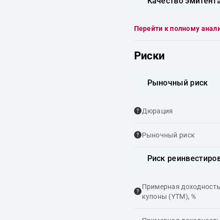
Качество эмитент
Перейти к полному анал
Риски
Рыночный риск
Дюрация
Рыночный риск
Риск реинвестиро
Примерная доходность,
купоны (YTM), %