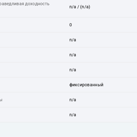
праведливая доходность
n/a
/ (n/a)
0
n/a
n/a
n/a
фиксированный
ты
n/a
n/a