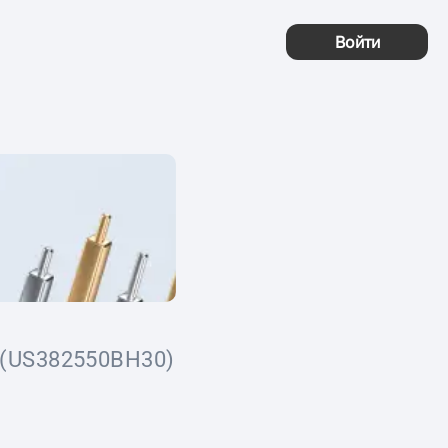
Войти
(US382550BH30)