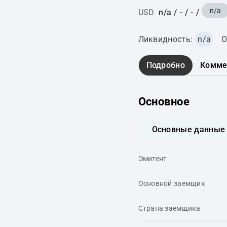
n/a
USD
n/a
/
-
/
-
/
Ликвидность:
n/a
О
Подробно
Комме
Основное
Основные данные
Эмитент
Основной заемщик
Страна заемщика