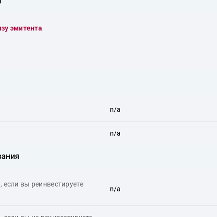
а
изу эмитента
n/a
n/a
вания
 если вы реинвестируете
n/a