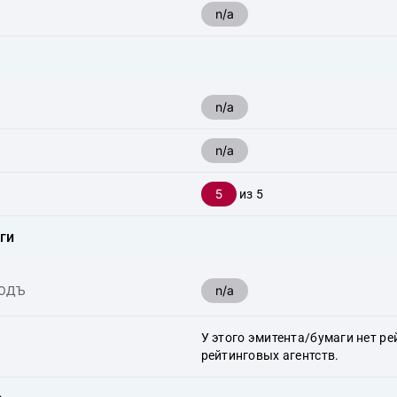
n/a
n/a
n/a
5
из 5
ги
n/a
ХОДЪ
У этого эмитента/бумаги нет ре
рейтинговых агентств.