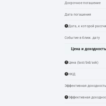
Досрочное погашение
Дата погашения
Дата, к которой рассч
Событие в ближ. дату
Цена и доходност
Цена (last/bid/ask)
НКД
Эффективная доходность
Эффективная доходнос