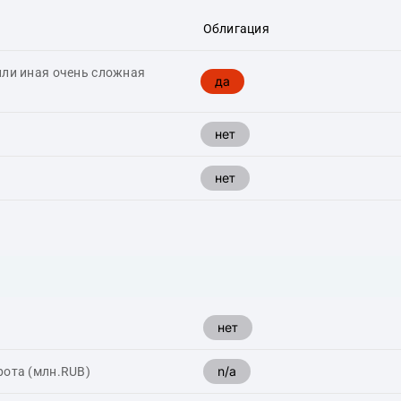
Облигация
или иная очень сложная
да
нет
нет
нет
n/a
рота (млн.RUB)