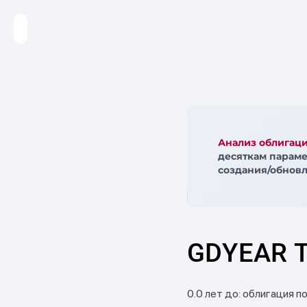
Анализ облигац
десяткам параме
создания/обновл
GDYEAR T
0.0 лет до: облигация п