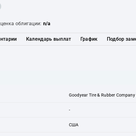
ценка облигации:
n/a
нтарии
Календарь выплат
График
Подбор зам
Goodyear Tire & Rubber Company
-
США