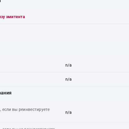
а
изу эмитента
n/a
n/a
вания
 если вы реинвестируете
n/a