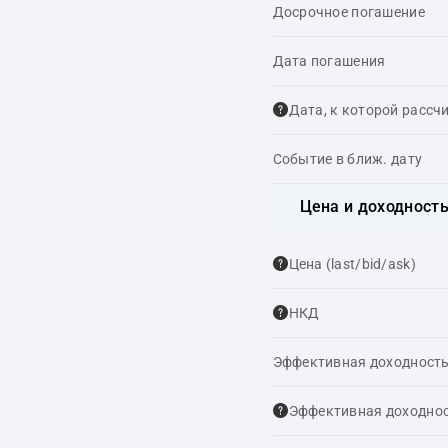
Досрочное погашение
Дата погашения
Дата, к которой рассч
Событие в ближ. дату
Цена и доходност
Цена (last/bid/ask)
НКД
Эффективная доходность
Эффективная доходнос