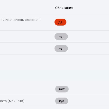
Облигация
или иная очень сложная
да
нет
нет
нет
n/a
рота (млн.RUB)