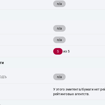
n/a
n/a
n/a
5
из 5
ги
n/a
ХОДЪ
У этого эмитента/бумаги нет ре
рейтинговых агентств.