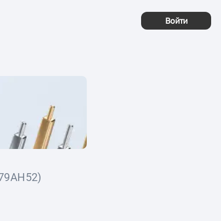
Войти
79AH52)