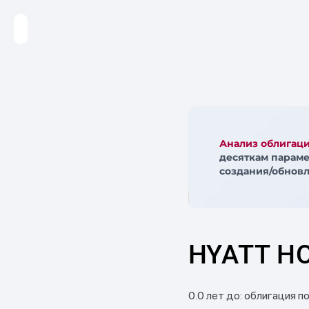
Анализ облигац
десяткам параме
создания/обновл
HYATT HO
0.0 лет до: облигация п