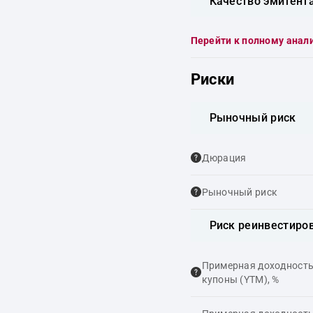
Качество эмитент
Перейти к полному анал
Риски
Рыночный риск
Дюрация
Рыночный риск
Риск реинвестиро
Примерная доходность,
купоны (YTM), %