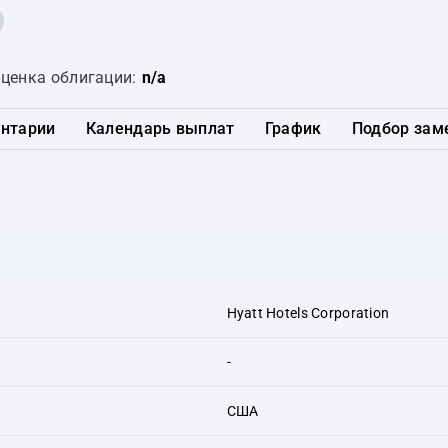
ценка облигации:
n/a
нтарии
Календарь выплат
График
Подбор зам
Hyatt Hotels Corporation
-
США