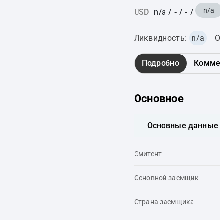
n/a
USD
n/a
/
-
/
-
/
Ликвидность:
n/a
О
Подробно
Комме
Основное
Основные данные
Эмитент
Основной заемщик
Страна заемщика