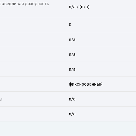
праведливая доходность
n/a
/ (n/a)
0
n/a
n/a
n/a
фиксированный
ты
n/a
n/a