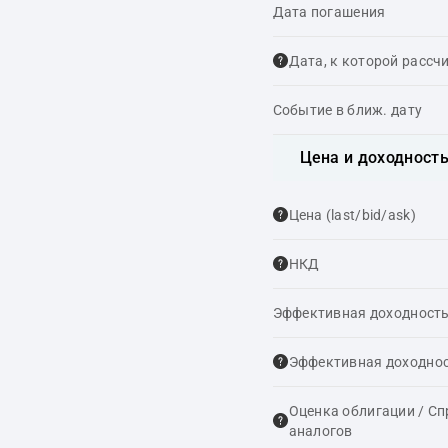
Дата погашения
Дата, к которой рассч
Событие в ближ. дату
Цена и доходност
Цена (last/bid/ask)
НКД
Эффективная доходность
Эффективная доходнос
Оценка облигации / С
аналогов