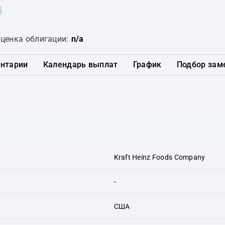
ценка облигации:
n/a
нтарии
Календарь выплат
График
Подбор зам
Kraft Heinz Foods Company
-
США