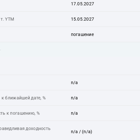
17.05.2027
ит. YTM
15.05.2027
погашение
ь
n/a
 к ближайшей дате, %
n/a
ть к погашению, %
n/a
праведливая доходность
n/a
/ (n/a)