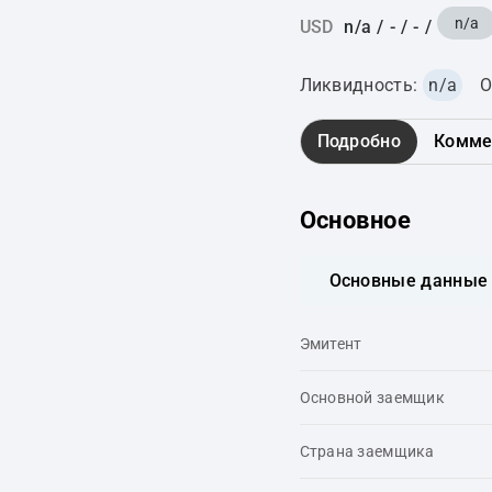
n/a
USD
n/a
/
-
/
-
/
Ликвидность:
n/a
О
Подробно
Комме
Основное
Основные данные
Эмитент
Основной заемщик
Страна заемщика