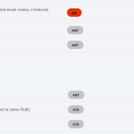
или иная очень сложная
да
нет
нет
нет
n/a
рота (млн.RUB)
n/a