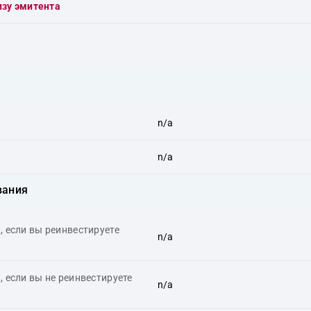
изу эмитента
n/a
n/a
вания
 если вы реинвестируете
n/a
 если вы не реинвестируете
n/a