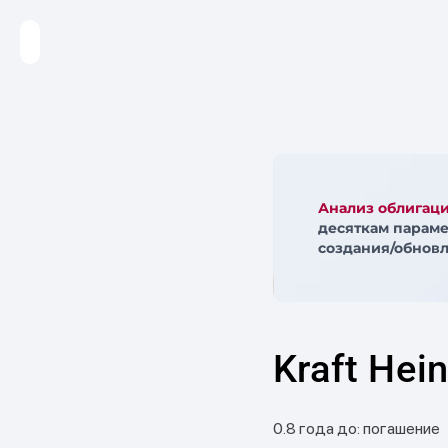
Анализ облигац
десяткам параме
создания/обновл
Kraft Hei
0.8 года до: погашение