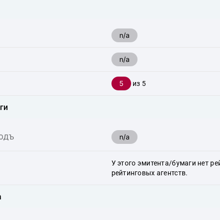
n/a
n/a
5
из 5
ги
n/a
ХОДЪ
У этого эмитента/бумаги нет ре
рейтинговых агентств.
а