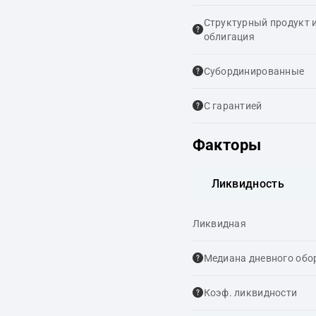
Структурный продукт 
облигация
Cубординированные
С гарантией
Факторы
Ликвидность
Ликвидная
Медиана дневного обо
Коэф. ликвидности