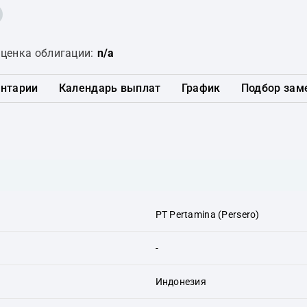
ценка облигации:
n/a
нтарии
Календарь выплат
График
Подбор зам
PT Pertamina (Persero)
-
Индонезия