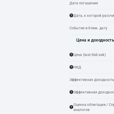
Дата погашения
Дата, к которой рассч
Событие в ближ. дату
Цена и доходност
Цена (last/bid/ask)
НКД
Эффективная доходность
Эффективная доходнос
Оценка облигации / С
аналогов