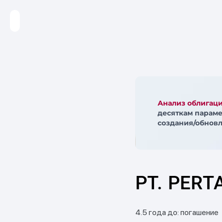
Анализ облигац
десяткам параме
создания/обновл
PT. PERT
4.5 года до: погашение