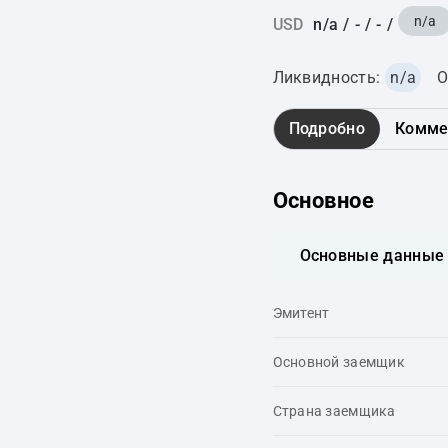
n/a
USD
n/a
/
-
/
-
/
Ликвидность:
n/a
О
Подробно
Комме
Основное
Основные данные
Эмитент
Основной заемщик
Страна заемщика