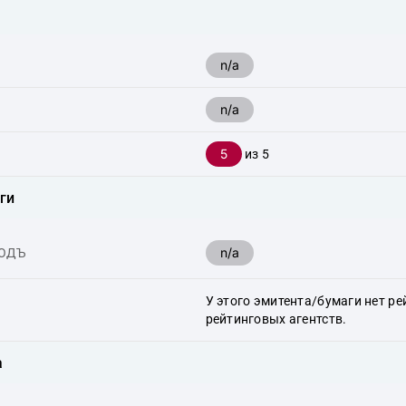
n/a
n/a
5
из 5
ги
n/a
ХОДЪ
У этого эмитента/бумаги нет ре
рейтинговых агентств.
а