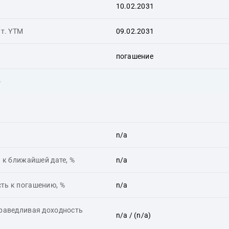
10.02.2031
ит. YTM
09.02.2031
погашение
ь
n/a
 к ближайшей дате, %
n/a
ть к погашению, %
n/a
праведливая доходность
n/a
/ (n/a)