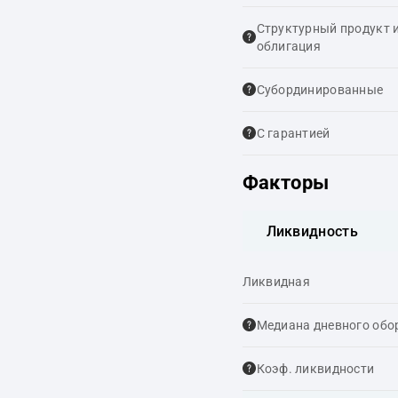
Структурный продукт 
облигация
Cубординированные
С гарантией
Факторы
Ликвидность
Ликвидная
Медиана дневного обо
Коэф. ликвидности