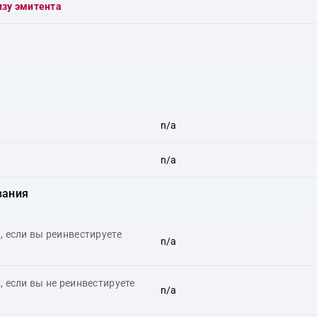
изу эмитента
n/a
n/a
вания
 если вы реинвестируете
n/a
 если вы не реинвестируете
n/a