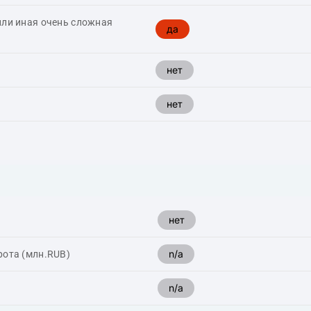
или иная очень сложная
да
нет
нет
нет
n/a
рота (млн.RUB)
n/a