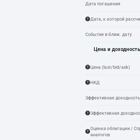
Дата погашения
Дата, к которой рассч
Событие в ближ. дату
Цена и доходност
Цена (last/bid/ask)
НКД
Эффективная доходность
Эффективная доходнос
Оценка облигации / С
аналогов