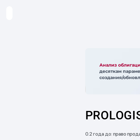
Анализ облигац
десяткам параме
создания/обновл
PROLOGIS,
0.2 года до: право прода