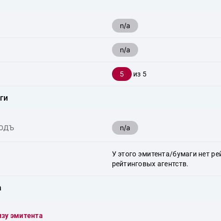
n/a
n/a
5
из 5
ги
n/a
ХОДЪ
У этого эмитента/бумаги нет ре
рейтинговых агентств.
а
изу эмитента