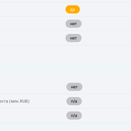
да
нет
нет
нет
n/a
рота (млн.RUB)
n/a