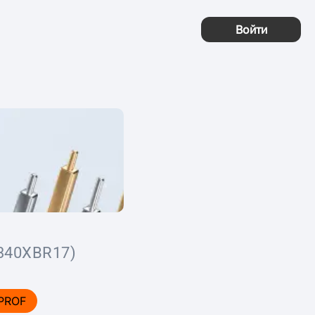
Войти
340XBR17)
PROF