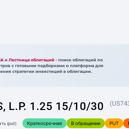
ий
и
Лестница облигаций
- поиск облигаций по
тров с готовыми подборками и платформа для
ения стратегии инвестиций в облигации.
 L.P. 1.25 15/10/30
(US74
Краткосрочная
В обращении
PUT
ть (put)