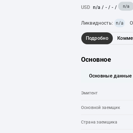
n/a
USD
n/a
/
-
/
-
/
Ликвидность:
n/a
О
Подробно
Комме
Основное
Основные данные
Эмитент
Основной заемщик
Страна заемщика