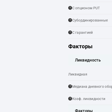
С опционом PUT
Cубординированные
С гарантией
Факторы
Ликвидность
Ликвидная
Медиана дневного обо
Коэф. ликвидности
Факторы