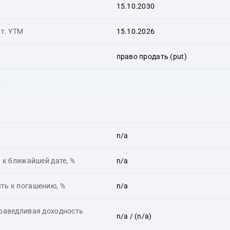
15.10.2030
ит. YTM
15.10.2026
право продать (put)
ь
n/a
 к ближайшей дате, %
n/a
ть к погашению, %
n/a
праведливая доходность
n/a
/ (n/a)