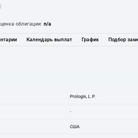
ценка облигации:
n/a
нтарии
Календарь выплат
График
Подбор зам
Prologis, L.P.
-
США