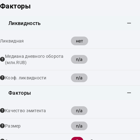
Факторы
Ликвидность
нет
Ликвидная
Медиана дневного оборота
n/a
(млн.RUB)
n/a
Коэф. ликвидности
Факторы
n/a
Качество эмитента
n/a
Размер