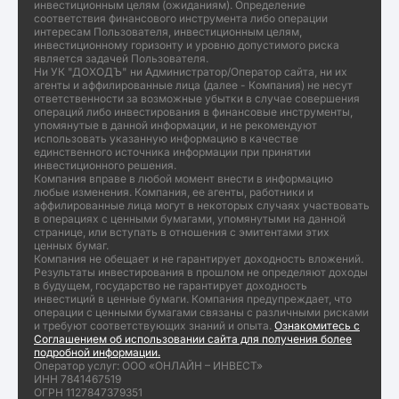
инвестиционным целям (ожиданиям). Определение
соответствия финансового инструмента либо операции
интересам Пользователя, инвестиционным целям,
инвестиционному горизонту и уровню допустимого риска
является задачей Пользователя.
Ни УК "ДОХОДЪ" ни Администратор/Оператор сайта, ни их
агенты и аффилированные лица (далее - Компания) не несут
ответственности за возможные убытки в случае совершения
операций либо инвестирования в финансовые инструменты,
упомянутые в данной информации, и не рекомендуют
использовать указанную информацию в качестве
единственного источника информации при принятии
инвестиционного решения.
Компания вправе в любой момент внести в информацию
любые изменения. Компания, ее агенты, работники и
аффилированные лица могут в некоторых случаях участвовать
в операциях с ценными бумагами, упомянутыми на данной
странице, или вступать в отношения с эмитентами этих
ценных бумаг.
Компания не обещает и не гарантирует доходность вложений.
Результаты инвестирования в прошлом не определяют доходы
в будущем, государство не гарантирует доходность
инвестиций в ценные бумаги. Компания предупреждает, что
операции с ценными бумагами связаны с различными рисками
и требуют соответствующих знаний и опыта.
Ознакомитесь с
Соглашением об использовании сайта для получения более
подробной информации.
Оператор услуг: ООО «ОНЛАЙН – ИНВЕСТ»
ИНН 7841467519
ОГРН 1127847379351