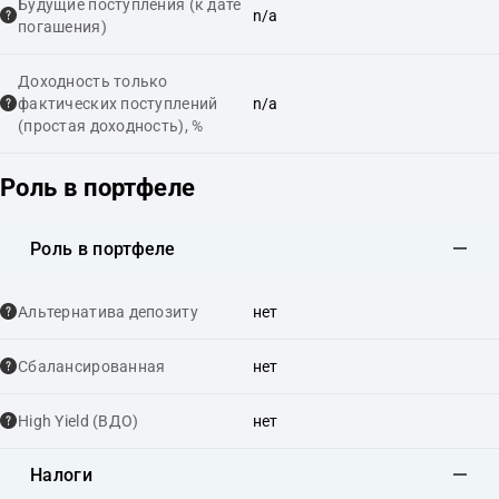
Будущие поступления (к дате
n/a
погашения)
Доходность только
фактических поступлений
n/a
(простая доходность), %
Роль в портфеле
Роль в портфеле
Альтернатива депозиту
нет
Сбалансированная
нет
High Yield (ВДО)
нет
Налоги