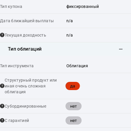
Тип купона
фиксированный
Дата ближайшей выплаты
n/a
Текущая доходность
n/a
Тип облигаций
Тип инструмента
Облигация
Структурный продукт или
да
иная очень сложная
облигация
нет
Cубординированные
нет
С гарантией