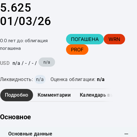
5.625
01/03/26
ПОГАШЕНА
WRN
0.0 лет до: облигация
погашена
PROF
n/a
USD
n/a
/
-
/
-
/
Ликвидность:
n/a
Оценка облигации:
n/a
Подробно
Комментарии
Календарь выплат
Основное
Основные данные