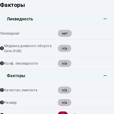
Факторы
Ликвидность
нет
Ликвидная
Медиана дневного оборота
n/a
(млн.RUB)
n/a
Коэф. ликвидности
Факторы
n/a
Качество эмитента
n/a
Размер