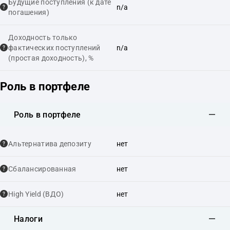
Будущие поступления (к дате
n/a
погашения)
Доходность только
фактических поступлений
n/a
(простая доходность), %
Роль в портфеле
Роль в портфеле
Альтернатива депозиту
нет
Сбалансированная
нет
High Yield (ВДО)
нет
Налоги