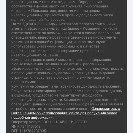
инвестиционным целям (ожиданиям). Определение
соответствия финансового инструмента либо операции
интересам Пользователя, инвестиционным целям,
инвестиционному горизонту и уровню допустимого риска
является задачей Пользователя.
Ни УК "ДОХОДЪ" ни Администратор/Оператор сайта, ни их
агенты и аффилированные лица (далее - Компания) не несут
ответственности за возможные убытки в случае совершения
операций либо инвестирования в финансовые инструменты,
упомянутые в данной информации, и не рекомендуют
использовать указанную информацию в качестве
единственного источника информации при принятии
инвестиционного решения.
Компания вправе в любой момент внести в информацию
любые изменения. Компания, ее агенты, работники и
аффилированные лица могут в некоторых случаях участвовать
в операциях с ценными бумагами, упомянутыми на данной
странице, или вступать в отношения с эмитентами этих
ценных бумаг.
Компания не обещает и не гарантирует доходность вложений.
Результаты инвестирования в прошлом не определяют доходы
в будущем, государство не гарантирует доходность
инвестиций в ценные бумаги. Компания предупреждает, что
операции с ценными бумагами связаны с различными рисками
и требуют соответствующих знаний и опыта.
Ознакомитесь с
Соглашением об использовании сайта для получения более
подробной информации.
Оператор услуг: ООО «ОНЛАЙН – ИНВЕСТ»
ИНН 7841467519
ОГРН 1127847379351