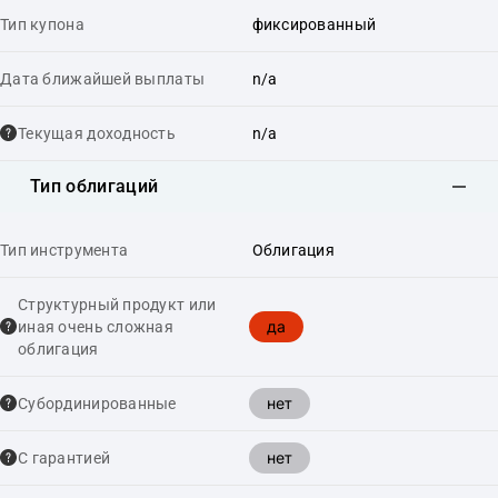
Тип купона
фиксированный
Дата ближайшей выплаты
n/a
Текущая доходность
n/a
Тип облигаций
Тип инструмента
Облигация
Структурный продукт или
да
иная очень сложная
облигация
нет
Cубординированные
нет
С гарантией