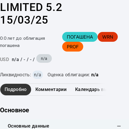
LIMITED 5.2
15/03/25
ПОГАШЕНА
WRN
0.0 лет до: облигация
погашена
PROF
n/a
USD
n/a
/
-
/
-
/
Ликвидность:
n/a
Оценка облигации:
n/a
Подробно
Комментарии
Календарь выплат
Основное
Основные данные