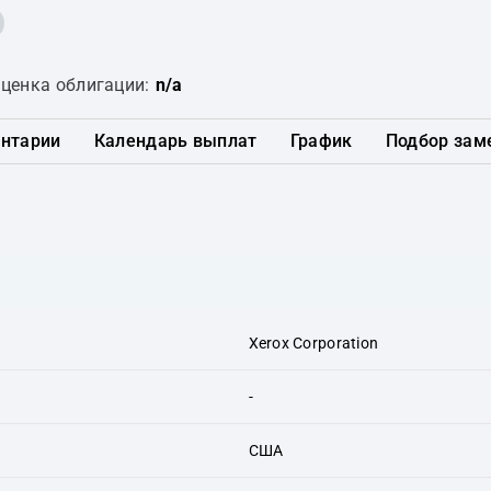
ценка облигации:
n/a
нтарии
Календарь выплат
График
Подбор зам
Xerox Corporation
-
США