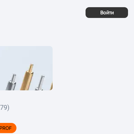
Войти
79)
PROF