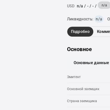
n/a
USD
n/a
/
-
/
-
/
Ликвидность:
n/a
О
Подробно
Комме
Основное
Основные данные
Эмитент
Основной заемщик
Страна заемщика