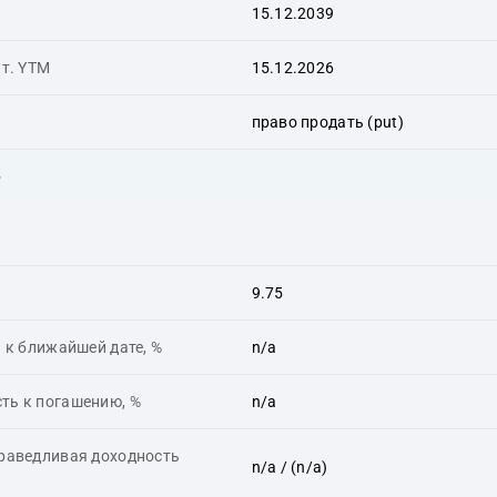
15.12.2039
ит. YTM
15.12.2026
право продать (put)
ь
9.75
 к ближайшей дате, %
n/a
ть к погашению, %
n/a
праведливая доходность
n/a
/ (n/a)