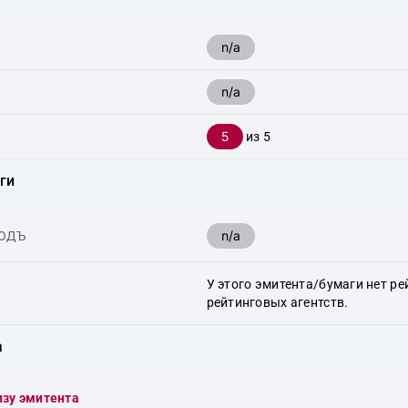
n/a
n/a
5
из 5
ги
n/a
ХОДЪ
У этого эмитента/бумаги нет ре
рейтинговых агентств.
а
изу эмитента