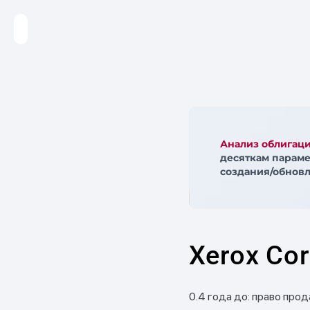
Анализ облигац
десяткам параме
создания/обновл
Xerox Cor
0.4 года до: право прод