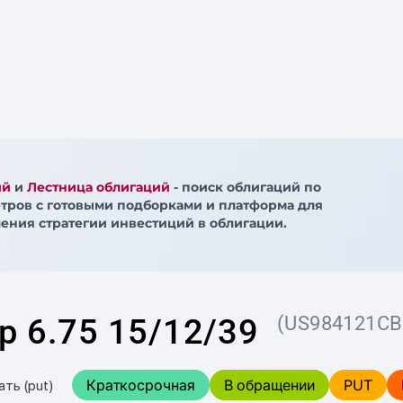
ий
и
Лестница облигаций
- поиск облигаций по
тров с готовыми подборками и платформа для
ения стратегии инвестиций в облигации.
p 6.75 15/12/39
(US984121CB
Краткосрочная
В обращении
PUT
ать (put)