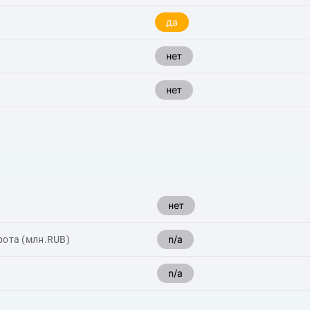
да
нет
нет
нет
n/a
рота (млн.RUB)
n/a