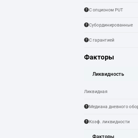
С опционом PUT
Cубординированные
С гарантией
Факторы
Ликвидность
Ликвидная
Медиана дневного обо
Коэф. ликвидности
Факторы