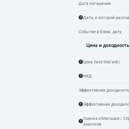
Дата погашения
Дата, к которой рассч
Событие в ближ. дату
Цена и доходност
Цена (last/bid/ask)
НКД
Эффективная доходность
Эффективная доходнос
Оценка облигации / С
аналогов