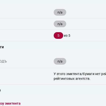
n/a
n/a
5
из 5
ги
n/a
ХОДЪ
У этого эмитента/бумаги нет ре
рейтинговых агентств.
а
изу эмитента