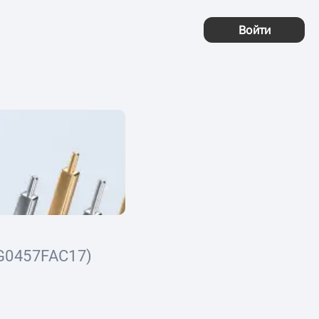
Войти
G0457FAC17)