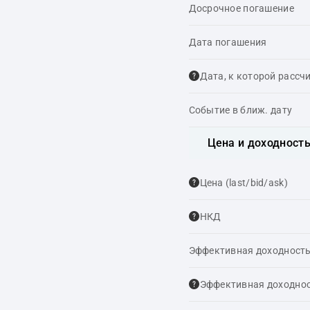
Досрочное погашение
Дата погашения
Дата, к которой рассч
Событие в ближ. дату
Цена и доходност
Цена (last/bid/ask)
НКД
Эффективная доходность
Эффективная доходнос