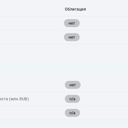
Облигация
нет
нет
нет
n/a
рота (млн.RUB)
n/a