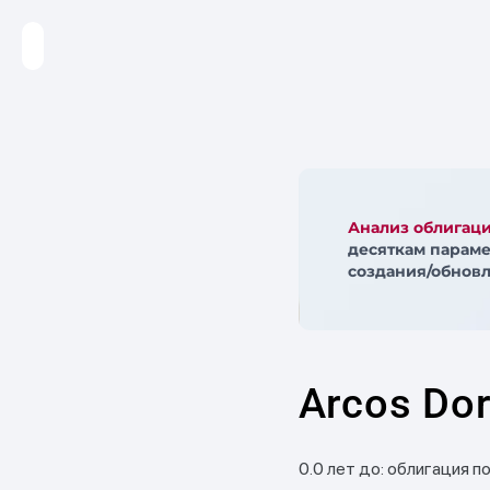
Анализ облигац
десяткам параме
создания/обновл
Arcos Dor
0.0 лет до: облигация п