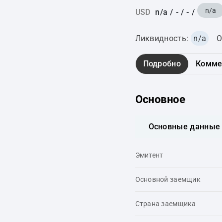
n/a
USD
n/a
/
-
/
-
/
Ликвидность:
n/a
О
Подробно
Комме
Основное
Основные данные
Эмитент
Основной заемщик
Страна заемщика