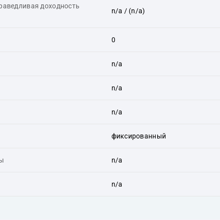
праведливая доходность
n/a
/ (n/a)
0
n/a
n/a
n/a
фиксированный
ты
n/a
n/a