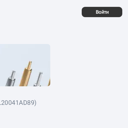
Войти
L20041AD89)