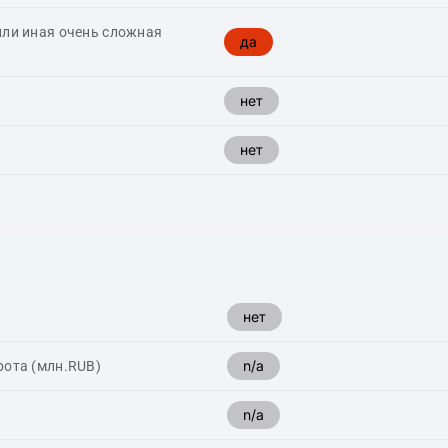
или иная очень сложная
да
нет
нет
нет
n/a
рота (млн.RUB)
n/a