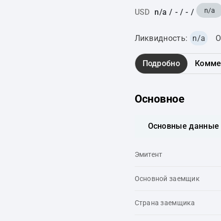
n/a
USD
n/a
/
-
/
-
/
Ликвидность:
n/a
О
Подробно
Комме
Основное
Основные данные
Эмитент
Основной заемщик
Страна заемщика