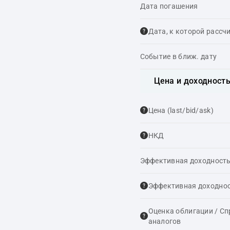
Дата погашения
Дата, к которой рассч
Событие в ближ. дату
Цена и доходност
Цена (last/bid/ask)
НКД
Эффективная доходность
Эффективная доходнос
Оценка облигации / С
аналогов