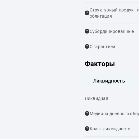
Структурный продукт 
облигация
Cубординированные
С гарантией
Факторы
Ликвидность
Ликвидная
Медиана дневного обо
Коэф. ликвидности