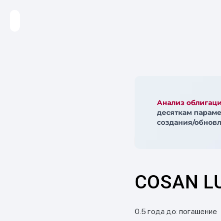
Анализ облигац
десяткам параме
создания/обновл
COSAN LU
0.5 года до: погашение