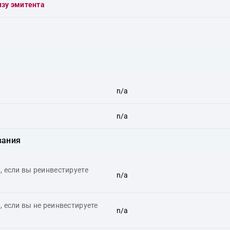
изу эмитента
n/a
n/a
вания
 если вы реинвестируете
n/a
 если вы не реинвестируете
n/a