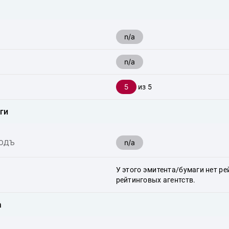
n/a
n/a
5
из 5
ги
n/a
ХОДЪ
У этого эмитента/бумаги нет ре
рейтинговых агентств.
а