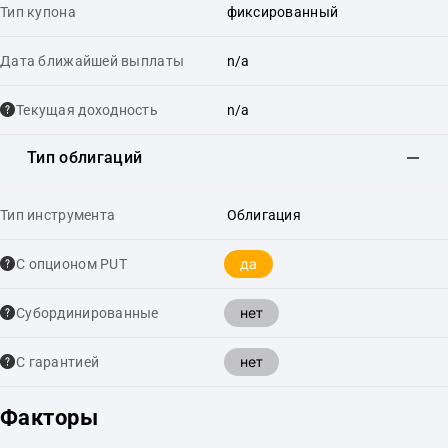
Тип купона
фиксированный
Дата ближайшей выплаты
n/a
Текущая доходность
n/a
Тип облигаций
Тип инструмента
Облигация
да
С опционом PUT
нет
Cубординированные
нет
С гарантией
Факторы