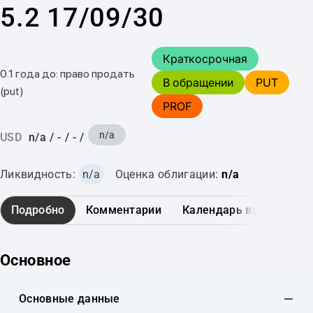
5.2 17/09/30
Краткосрочная
0.1 года до: право продать
В обращении
PUT
(put)
PROF
n/a
USD
n/a
/
-
/
-
/
Ликвидность:
n/a
Оценка облигации:
n/a
Подробно
Комментарии
Календарь выплат
Основное
Основные данные