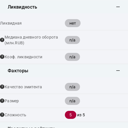
Ликвидность
нет
Ликвидная
Медиана дневного оборота
n/a
(млн.RUB)
n/a
Коэф. ликвидности
Факторы
n/a
Качество эмитента
n/a
Размер
5
Сложность
из 5