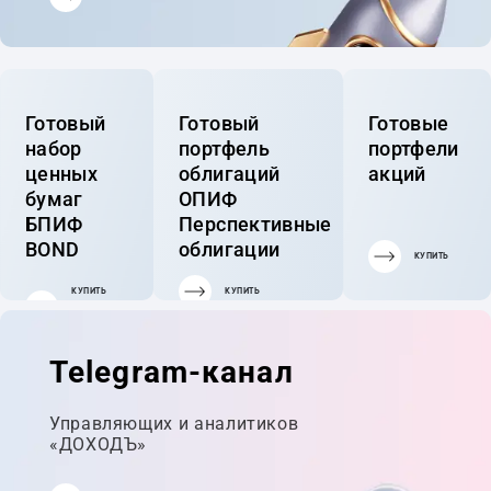
Готовый
Готовый
Готовые
набор
портфель
портфели
ценных
облигаций
акций
бумаг
ОПИФ
БПИФ
Перспективные
BOND
облигации
КУПИТЬ
КУПИТЬ
КУПИТЬ
ГОТОВЫЙ
ПОРТФЕЛЬ
Telegram-канал
Управляющих и аналитиков
«ДОХОДЪ»