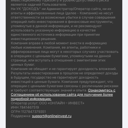
инвестиционному горизонту и уровню допустимого риска
является задачей Пользователя.
Ни УК "ДОХОДЪ" ни Администратор/Оператор сайта, ни их
агенты и аффилированные лица (далее - Компания) не несут
ответственности за возможные убытки в случае совершения
операций либо инвестирования в финансовые инструменты,
упомянутые в данной информации, и не рекомендуют
использовать указанную информацию в качестве
единственного источника информации при принятии
инвестиционного решения.
Компания вправе в любой момент внести в информацию
любые изменения. Компания, ее агенты, работники и
аффилированные лица могут в некоторых случаях участвовать
в операциях с ценными бумагами, упомянутыми на данной
странице, или вступать в отношения с эмитентами этих
ценных бумаг.
Компания не обещает и не гарантирует доходность вложений.
Результаты инвестирования в прошлом не определяют доходы
в будущем, государство не гарантирует доходность
инвестиций в ценные бумаги. Компания предупреждает, что
операции с ценными бумагами связаны с различными рисками
и требуют соответствующих знаний и опыта.
Ознакомитесь с
Соглашением об использовании сайта для получения более
подробной информации.
Оператор услуг: ООО «ОНЛАЙН – ИНВЕСТ»
ИНН 7841467519
ОГРН 1127847379351
Поддержка:
support@onlineinvest.ru