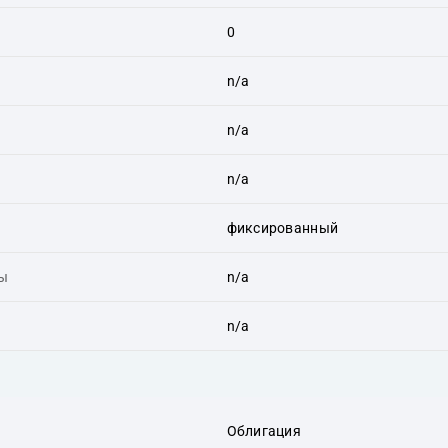
0
n/a
n/a
n/a
фиксированный
ты
n/a
n/a
Облигация