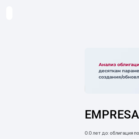
Анализ облигац
десяткам параме
создания/обновл
EMPRESA 
0.0 лет до: облигация п