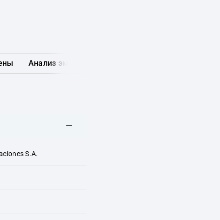
ены
Анализ эмитента
Карта рынка
Другие обл
aciones S.A.