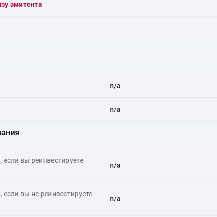
изу эмитента
n/a
n/a
вания
 если вы реинвестируете
n/a
 если вы не реинвестируете
n/a