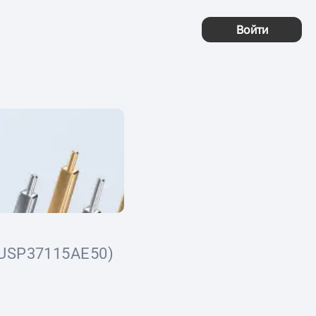
Войти
USP37115AE50)