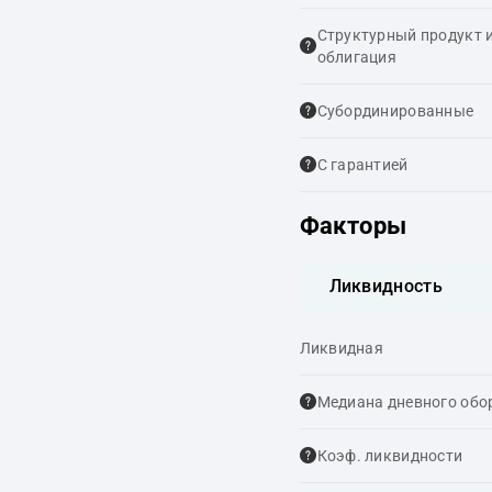
Структурный продукт 
облигация
Cубординированные
С гарантией
Факторы
Ликвидность
Ликвидная
Медиана дневного обо
Коэф. ликвидности