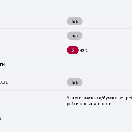
n/a
n/a
5
из 5
ги
n/a
ХОДЪ
У этого эмитента/бумаги нет ре
рейтинговых агентств.
а