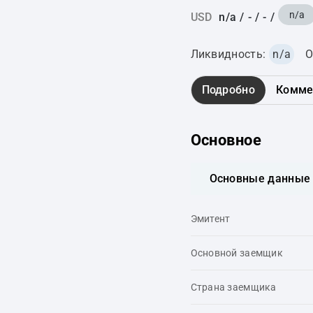
n/a
USD
n/a
/
-
/
-
/
Ликвидность:
n/a
О
Подробно
Комме
Основное
Основные данные
Эмитент
Основной заемщик
Страна заемщика