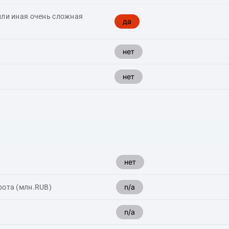
или иная очень сложная
да
нет
нет
нет
n/a
рота (млн.RUB)
n/a