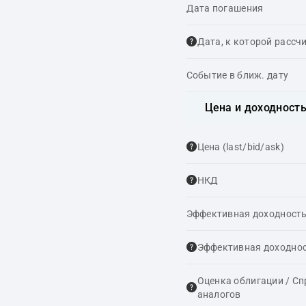
Дата погашения
Дата, к которой рассч
Событие в ближ. дату
Цена и доходност
Цена (last/bid/ask)
НКД
Эффективная доходность
Эффективная доходнос
Оценка облигации / С
аналогов