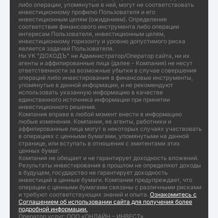
либо операции, упомянутые в ней, могут не соответствовать
инвестиционному профилю Пользователя и его
инвестиционным целям (ожиданиям). Определение
соответствия финансового инструмента либо операции
интересам Пользователя, инвестиционным целям,
инвестиционному горизонту и уровню допустимого риска
является задачей Пользователя.
Ни УК "ДОХОДЪ" ни Администратор/Оператор сайта, ни их
агенты и аффилированные лица (далее - Компания) не несут
ответственности за возможные убытки в случае совершения
операций либо инвестирования в финансовые инструменты,
упомянутые в данной информации, и не рекомендуют
использовать указанную информацию в качестве
единственного источника информации при принятии
инвестиционного решения.
Компания вправе в любой момент внести в информацию
любые изменения. Компания, ее агенты, работники и
аффилированные лица могут в некоторых случаях участвовать
в операциях с ценными бумагами, упомянутыми на данной
странице, или вступать в отношения с эмитентами этих
ценных бумаг.
Компания не обещает и не гарантирует доходность вложений.
Результаты инвестирования в прошлом не определяют доходы
в будущем, государство не гарантирует доходность
инвестиций в ценные бумаги. Компания предупреждает, что
операции с ценными бумагами связаны с различными рисками
и требуют соответствующих знаний и опыта.
Ознакомитесь с
Соглашением об использовании сайта для получения более
подробной информации.
Оператор услуг: ООО «ОНЛАЙН – ИНВЕСТ»