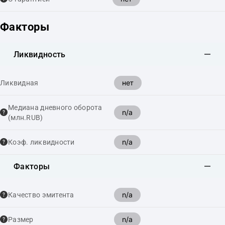
Факторы
Ликвидность
нет
Ликвидная
Медиана дневного оборота
n/a
(млн.RUB)
n/a
Коэф. ликвидности
Факторы
n/a
Качество эмитента
n/a
Размер