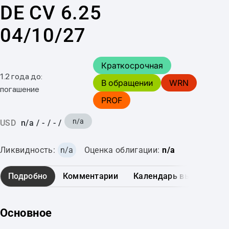
DE CV 6.25
04/10/27
Краткосрочная
1.2 года до:
В обращении
WRN
погашение
PROF
n/a
USD
n/a
/
-
/
-
/
Ликвидность:
n/a
Оценка облигации:
n/a
Подробно
Комментарии
Календарь выплат
Основное