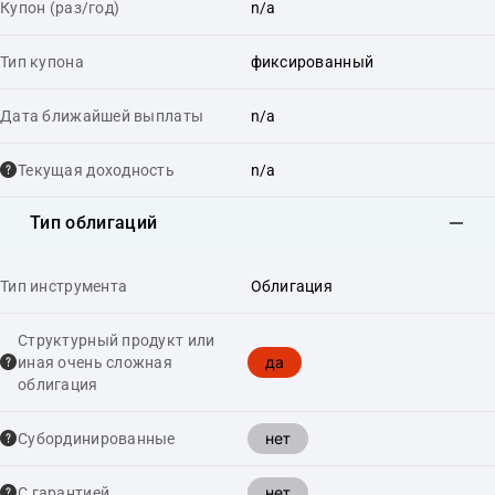
Купон (раз/год)
n/a
Тип купона
фиксированный
Дата ближайшей выплаты
n/a
Текущая доходность
n/a
Тип облигаций
Тип инструмента
Облигация
Структурный продукт или
да
иная очень сложная
облигация
нет
Cубординированные
нет
С гарантией