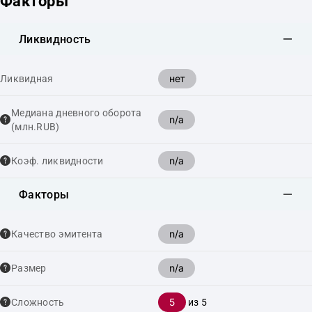
Факторы
Ликвидность
нет
Ликвидная
Медиана дневного оборота
n/a
(млн.RUB)
n/a
Коэф. ликвидности
Факторы
n/a
Качество эмитента
n/a
Размер
5
Сложность
из 5