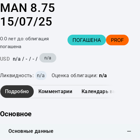
MAN 8.75
15/07/25
0.0 лет до: облигация
ПОГАШЕНА
PROF
погашена
n/a
USD
n/a
/
-
/
-
/
Ликвидность:
n/a
Оценка облигации:
n/a
Подробно
Комментарии
Календарь выплат
Основное
Основные данные