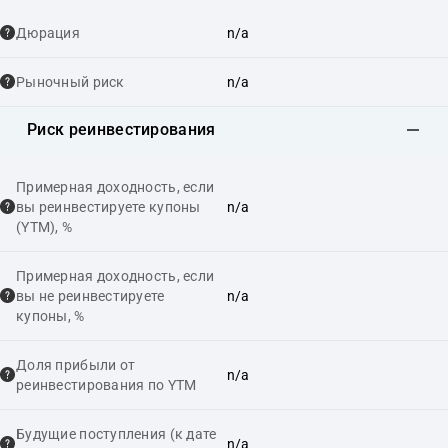
Дюрация
n/a
Рыночный риск
n/a
Риск реинвестирования
Примерная доходность, если
вы реинвестируете купоны
n/a
(YTM), %
Примерная доходность, если
вы не реинвестируете
n/a
купоны, %
Доля прибыли от
n/a
реинвестирования по YTM
Будущие поступления (к дате
n/a