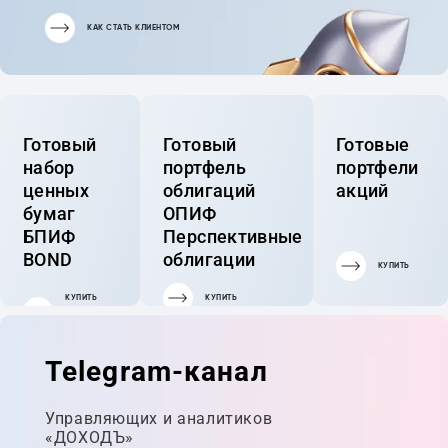
КАК СТАТЬ КЛИЕНТОМ
Готовый
Готовый
Готовые
набор
портфель
портфели
ценных
облигаций
акций
бумаг
ОПИФ
БПИФ
Перспективные
BOND
облигации
КУПИТЬ
КУПИТЬ
КУПИТЬ
ГОТОВЫЙ
ПОРТФЕЛЬ
Telegram-канал
Управляющих и аналитиков
«ДОХОДЪ»