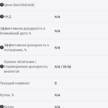
Цена (last/bid/ask)
НКД
n/a
Эффективная доходность к
n/a
ближайшей дате, %
Эффективная доходность к
n/a
погашению, %
Оценка облигации /
Справедливая доходность
n/a
/ (n/a)
аналогов
Текущий номинал
0
Купон, %
n/a
Купон
n/a