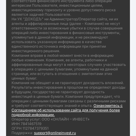
соответствия финансового инструмента либо операции
интересам Пользователя, инвестиционным целям,
инвестиционному горизонту и уровню допустимого риска
является задачей Пользователя.
Ни УК "ДОХОДЪ" ни Администратор/Оператор сайта, ни их
агенты и аффилированные лица (далее - Компания) не несут
ответственности за возможные убытки в случае совершения
операций либо инвестирования в финансовые инструменты,
упомянутые в данной информации, и не рекомендуют
использовать указанную информацию в качестве
единственного источника информации при принятии
инвестиционного решения.
Компания вправе в любой момент внести в информацию
любые изменения. Компания, ее агенты, работники и
аффилированные лица могут в некоторых случаях участвовать
в операциях с ценными бумагами, упомянутыми на данной
странице, или вступать в отношения с эмитентами этих
ценных бумаг.
Компания не обещает и не гарантирует доходность вложений.
Результаты инвестирования в прошлом не определяют доходы
в будущем, государство не гарантирует доходность
инвестиций в ценные бумаги. Компания предупреждает, что
операции с ценными бумагами связаны с различными рисками
и требуют соответствующих знаний и опыта.
Ознакомитесь с
Соглашением об использовании сайта для получения более
подробной информации.
Оператор услуг: ООО «ОНЛАЙН – ИНВЕСТ»
ИНН 7841467519
ОГРН 1127847379351
Поддержка:
support@onlineinvest.ru