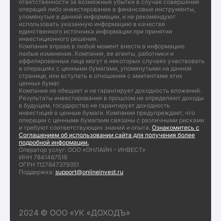
ответственности за возможные убытки в случае совершения
операций либо инвестирования в финансовые инструменты,
упомянутые в данной информации, и не рекомендуют
использовать указанную информацию в качестве
единственного источника информации при принятии
инвестиционного решения.
Компания вправе в любой момент внести в информацию
любые изменения. Компания, ее агенты, работники и
аффилированные лица могут в некоторых случаях участвовать
в операциях с ценными бумагами, упомянутыми на данной
странице, или вступать в отношения с эмитентами этих
ценных бумаг.
Компания не обещает и не гарантирует доходность вложений.
Результаты инвестирования в прошлом не определяют доходы
в будущем, государство не гарантирует доходность
инвестиций в ценные бумаги. Компания предупреждает, что
операции с ценными бумагами связаны с различными рисками
и требуют соответствующих знаний и опыта.
Ознакомитесь с
Соглашением об использовании сайта для получения более
подробной информации.
Оператор услуг: ООО «ОНЛАЙН – ИНВЕСТ»
ИНН 7841467519
ОГРН 1127847379351
Поддержка:
support@onlineinvest.ru
2024 © ООО «УК «ДОХОДЪ»