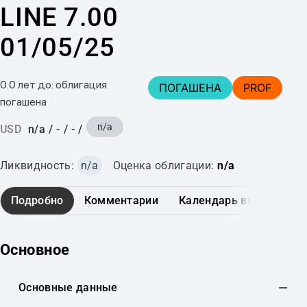
LINE 7.00
01/05/25
0.0 лет до: облигация
ПОГАШЕНА
PROF
погашена
n/a
USD
n/a
/
-
/
-
/
Ликвидность:
n/a
Оценка облигации:
n/a
Подробно
Комментарии
Календарь выплат
Основное
Основные данные