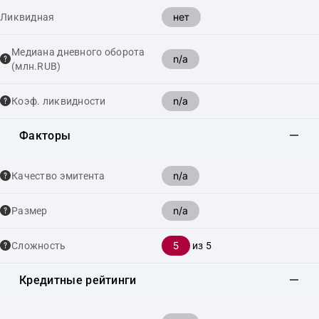
нет
Ликвидная
Медиана дневного оборота
n/a
(млн.RUB)
n/a
Коэф. ликвидности
Факторы
n/a
Качество эмитента
n/a
Размер
5
Сложность
из 5
Кредитные рейтинги