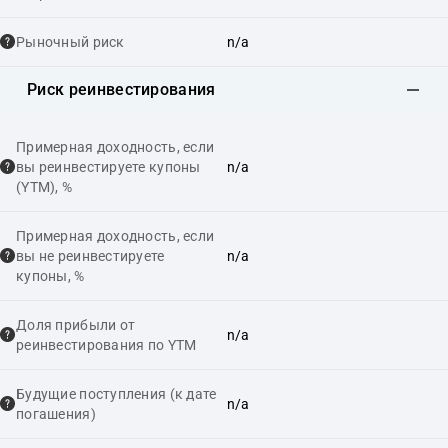
Рыночный риск
n/a
Риск реинвестирования
Примерная доходность, если
вы реинвестируете купоны
n/a
(YTM), %
Примерная доходность, если
вы не реинвестируете
n/a
купоны, %
Доля прибыли от
n/a
реинвестирования по YTM
Будущие поступления (к дате
n/a
погашения)