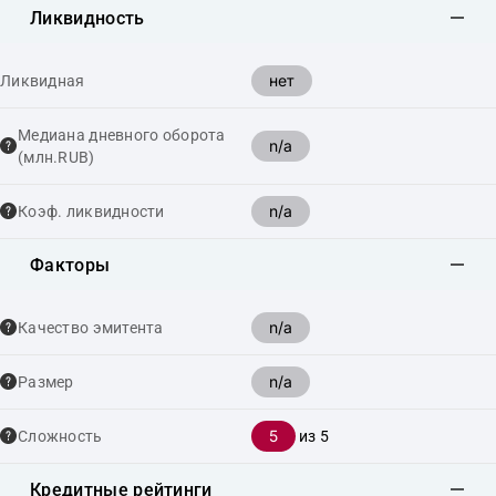
Ликвидность
нет
Ликвидная
Медиана дневного оборота
n/a
(млн.RUB)
n/a
Коэф. ликвидности
Факторы
n/a
Качество эмитента
n/a
Размер
5
Сложность
из 5
Кредитные рейтинги