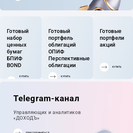
Готовый
Готовый
Готовые
набор
портфель
портфели
ценных
облигаций
акций
бумаг
ОПИФ
БПИФ
Перспективные
BOND
облигации
КУПИТЬ
КУПИТЬ
КУПИТЬ
ГОТОВЫЙ
ПОРТФЕЛЬ
Telegram-канал
Управляющих и аналитиков
«ДОХОДЪ»