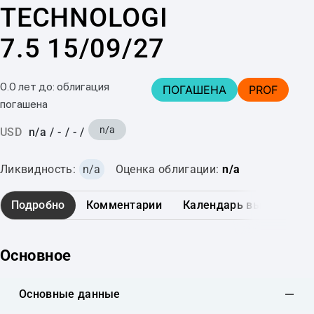
TECHNOLOGI
7.5 15/09/27
0.0 лет до: облигация
ПОГАШЕНА
PROF
погашена
n/a
USD
n/a
/
-
/
-
/
Ликвидность:
n/a
Оценка облигации:
n/a
Подробно
Комментарии
Календарь выплат
Основное
Основные данные