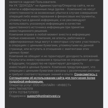
является задачей Пользователя.
Ни УК "ДОХОДЪ" ни Администратор/Оператор сайта, ни их
агенты и аффилированные лица (далее - Компания) не несут
ответственности за возможные убытки в случае совершения
операций либо инвестирования в финансовые инструменты,
упомянутые в данной информации, и не рекомендуют
использовать указанную информацию в качестве
единственного источника информации при принятии
инвестиционного решения.
Компания вправе в любой момент внести в информацию
любые изменения. Компания, ее агенты, работники и
аффилированные лица могут в некоторых случаях участвовать
в операциях с ценными бумагами, упомянутыми на данной
странице, или вступать в отношения с эмитентами этих
ценных бумаг.
Компания не обещает и не гарантирует доходность вложений.
Результаты инвестирования в прошлом не определяют доходы
в будущем, государство не гарантирует доходность
инвестиций в ценные бумаги. Компания предупреждает, что
операции с ценными бумагами связаны с различными рисками
и требуют соответствующих знаний и опыта.
Ознакомитесь с
Соглашением об использовании сайта для получения более
подробной информации.
Оператор услуг: ООО «ОНЛАЙН – ИНВЕСТ»
ИНН 7841467519
ОГРН 1127847379351
Поддержка:
support@onlineinvest.ru