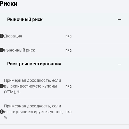
Риски
Рыночный риск
Дюрация
n/a
Рыночный риск
n/a
Риск реинвестирования
Примерная доходность, если
вы реинвестируете купоны
n/a
(YTM), %
Примерная доходность, если
вы не реинвестируете купоны,
n/a
%