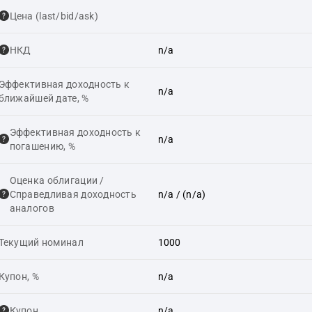
Цена (last/bid/ask)
НКД
n/a
Эффективная доходность к
n/a
ближайшей дате, %
Эффективная доходность к
n/a
погашению, %
Оценка облигации /
Справедливая доходность
n/a
/ (n/a)
аналогов
Текущий номинал
1000
Купон, %
n/a
Купон
n/a