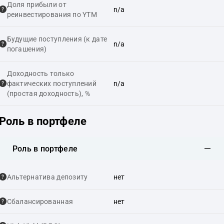
Доля прибыли от
n/a
реинвестирования по YTM
Будущие поступления (к дате
n/a
погашения)
Доходность только
фактических поступлений
n/a
(простая доходность), %
Роль в портфеле
Роль в портфеле
Альтернатива депозиту
нет
Сбалансированная
нет