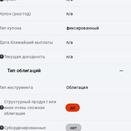
Купон (раз/год)
n/a
Тип купона
фиксированный
Дата ближайшей выплаты
n/a
Текущая доходность
n/a
Тип облигаций
Тип инструмента
Облигация
Структурный продукт или
да
иная очень сложная
облигация
нет
Cубординированные