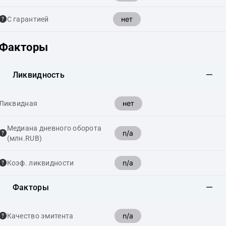
нет
С гарантией
Факторы
Ликвидность
нет
Ликвидная
Медиана дневного оборота
n/a
(млн.RUB)
n/a
Коэф. ликвидности
Факторы
n/a
Качество эмитента