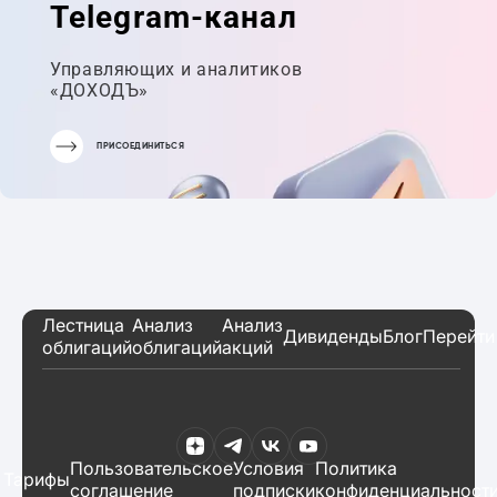
Telegram-канал
Управляющих и аналитиков
«ДОХОДЪ»
ПРИСОЕДИНИТЬСЯ
Лестница
Анализ
Анализ
Дивиденды
Блог
Перейти
облигаций
облигаций
акций
Пользовательское
Условия
Политика
Тарифы
соглашение
подписки
конфиденциальност