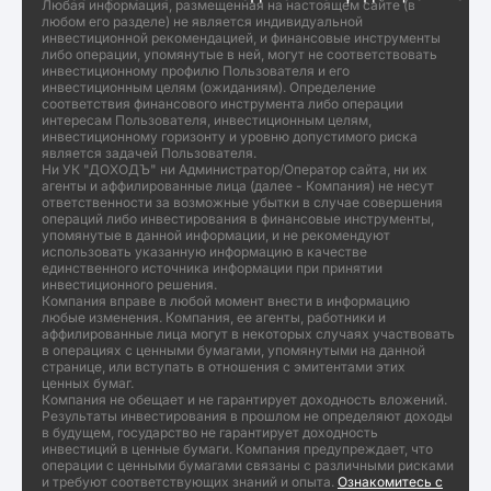
Любая информация, размещенная на настоящем сайте (в
любом его разделе) не является индивидуальной
инвестиционной рекомендацией, и финансовые инструменты
либо операции, упомянутые в ней, могут не соответствовать
инвестиционному профилю Пользователя и его
инвестиционным целям (ожиданиям). Определение
соответствия финансового инструмента либо операции
интересам Пользователя, инвестиционным целям,
инвестиционному горизонту и уровню допустимого риска
является задачей Пользователя.
Ни УК "ДОХОДЪ" ни Администратор/Оператор сайта, ни их
агенты и аффилированные лица (далее - Компания) не несут
ответственности за возможные убытки в случае совершения
операций либо инвестирования в финансовые инструменты,
упомянутые в данной информации, и не рекомендуют
использовать указанную информацию в качестве
единственного источника информации при принятии
инвестиционного решения.
Компания вправе в любой момент внести в информацию
любые изменения. Компания, ее агенты, работники и
аффилированные лица могут в некоторых случаях участвовать
в операциях с ценными бумагами, упомянутыми на данной
странице, или вступать в отношения с эмитентами этих
ценных бумаг.
Компания не обещает и не гарантирует доходность вложений.
Результаты инвестирования в прошлом не определяют доходы
в будущем, государство не гарантирует доходность
инвестиций в ценные бумаги. Компания предупреждает, что
операции с ценными бумагами связаны с различными рисками
и требуют соответствующих знаний и опыта.
Ознакомитесь с