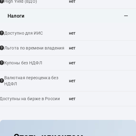
High Yield (ВДО)
нет
Налоги
Доступно для ИИС
нет
Льгота по времени владения
нет
Купоны без НДФЛ
нет
Валютная переоценка без
нет
НДФЛ
Доступны на бирже в России
нет