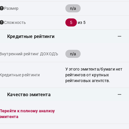
n/a
Размер
5
Сложность
из 5
Кредитные рейтинги
n/a
Внутренний рейтинг ДОХОДЪ
У этого эмитента/бумаги нет
Кредитные рейтинги
рейтингов от крупных
рейтинговых агентств.
Качество эмитента
Перейти к полному анализу
эмитента