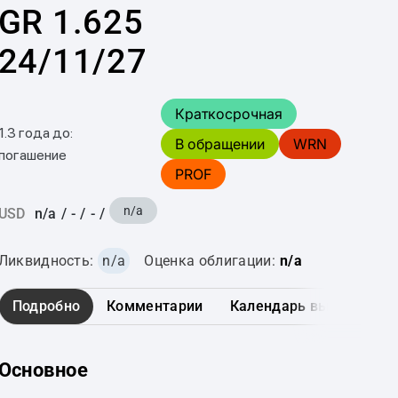
GR 1.625
24/11/27
Краткосрочная
1.3 года до:
В обращении
WRN
погашение
PROF
n/a
USD
n/a
/
-
/
-
/
Ликвидность:
n/a
Оценка облигации:
n/a
Подробно
Комментарии
Календарь выплат
Г
Основное