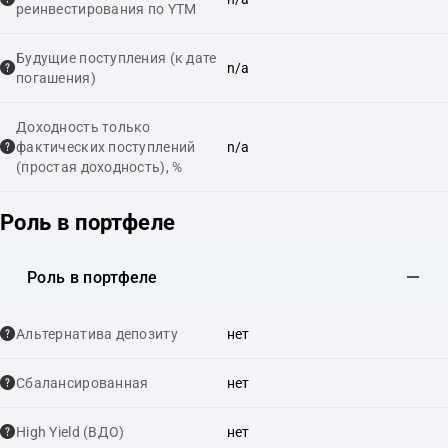
реинвестирования по YTM
Будущие поступления (к дате
n/a
погашения)
Доходность только
фактических поступлений
n/a
(простая доходность), %
Роль в портфеле
Роль в портфеле
Альтернатива депозиту
нет
Сбалансированная
нет
High Yield (ВДО)
нет