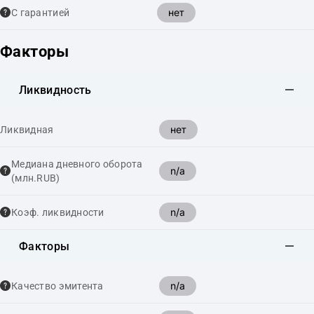
нет
С гарантией
Факторы
Ликвидность
нет
Ликвидная
Медиана дневного оборота
n/a
(млн.RUB)
n/a
Коэф. ликвидности
Факторы
n/a
Качество эмитента