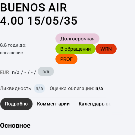
BUENOS AIR
4.00 15/05/35
Долгосрочная
8.8 года до:
В обращении
WRN
погашение
PROF
n/a
EUR
n/a
/
-
/
-
/
Ликвидность:
n/a
Оценка облигации:
n/a
Подробно
Комментарии
Календарь выплат
Основное