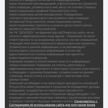
инвестиционной рекомендацией, и финансовые инструменты
либо операции, упомянутые в ней, могут не соответствовать
инвестиционному профилю Пользователя и его
инвестиционным целям (ожиданиям). Определение
соответствия финансового инструмента либо операции
интересам Пользователя, инвестиционным целям,
инвестиционному горизонту и уровню допустимого риска
является задачей Пользователя.
Ни УК "ДОХОДЪ" ни Администратор/Оператор сайта, ни их
агенты и аффилированные лица (далее - Компания) не несут
ответственности за возможные убытки в случае совершения
операций либо инвестирования в финансовые инструменты,
упомянутые в данной информации, и не рекомендуют
использовать указанную информацию в качестве
единственного источника информации при принятии
инвестиционного решения.
Компания вправе в любой момент внести в информацию
любые изменения. Компания, ее агенты, работники и
аффилированные лица могут в некоторых случаях участвовать
в операциях с ценными бумагами, упомянутыми на данной
странице, или вступать в отношения с эмитентами этих
ценных бумаг.
Компания не обещает и не гарантирует доходность вложений.
Результаты инвестирования в прошлом не определяют доходы
в будущем, государство не гарантирует доходность
инвестиций в ценные бумаги. Компания предупреждает, что
операции с ценными бумагами связаны с различными рисками
и требуют соответствующих знаний и опыта.
Ознакомитесь с
Соглашением об использовании сайта для получения более