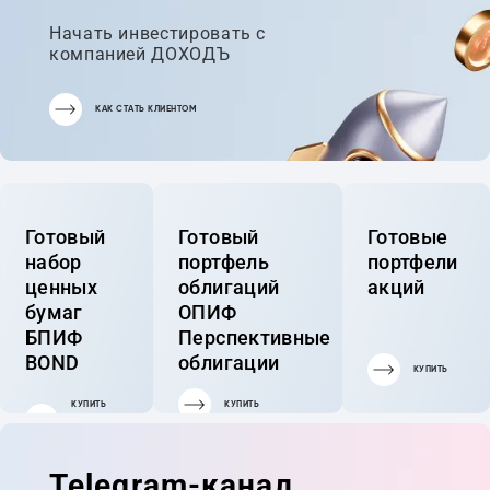
Начать инвестировать с
компанией ДОХОДЪ
КАК СТАТЬ КЛИЕНТОМ
Готовый
Готовый
Готовые
набор
портфель
портфели
ценных
облигаций
акций
бумаг
ОПИФ
БПИФ
Перспективные
BOND
облигации
КУПИТЬ
КУПИТЬ
КУПИТЬ
ГОТОВЫЙ
ПОРТФЕЛЬ
Telegram-канал