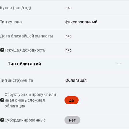
Купон (раз/год)
n/a
Тип купона
фиксированный
Дата ближайшей выплаты
n/a
Текущая доходность
n/a
Тип облигаций
Тип инструмента
Облигация
Структурный продукт или
да
иная очень сложная
облигация
нет
Cубординированные