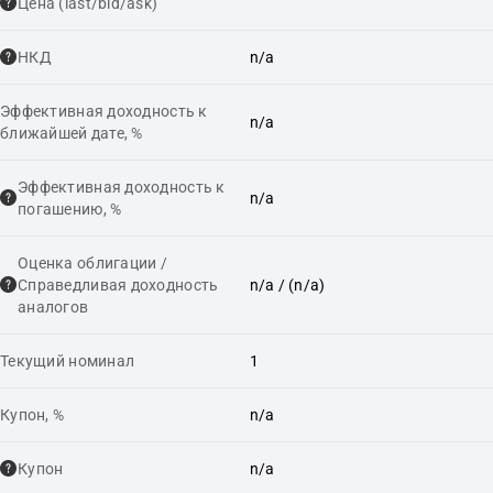
Цена (last/bid/ask)
НКД
n/a
Эффективная доходность к
n/a
ближайшей дате, %
Эффективная доходность к
n/a
погашению, %
Оценка облигации /
Справедливая доходность
n/a
/ (n/a)
аналогов
Текущий номинал
1
Купон, %
n/a
Купон
n/a