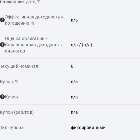
ближайшей дате, %
Эффективная доходность к
n/a
погашению, %
Оценка облигации /
Справедливая доходность
n/a
/ (n/a)
аналогов
Текущий номинал
0
Купон, %
n/a
Купон
n/a
Купон (раз/год)
n/a
Тип купона
фиксированный