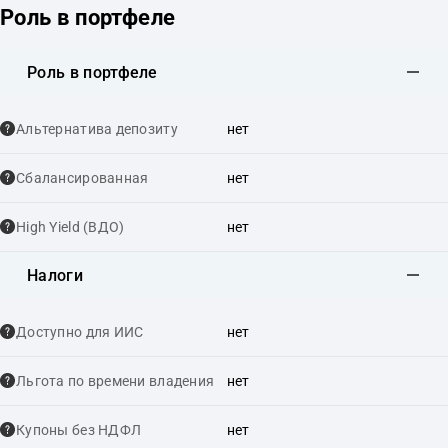
Роль в портфеле
Роль в портфеле
Альтернатива депозиту
нет
Сбалансированная
нет
High Yield (ВДО)
нет
Налоги
Доступно для ИИС
нет
Льгота по времени владения
нет
Купоны без НДФЛ
нет