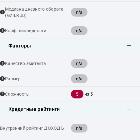
Медиана дневного оборота
n/a
(млн.RUB)
n/a
Коэф. ликвидности
Факторы
n/a
Качество эмитента
n/a
Размер
5
Сложность
из 5
Кредитные рейтинги
n/a
Внутренний рейтинг ДОХОДЪ