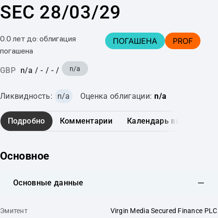
SEC 28/03/29
0.0 лет до: облигация
ПОГАШЕНА
PROF
погашена
n/a
GBP
n/a
/
-
/
-
/
Ликвидность:
n/a
Оценка облигации:
n/a
Подробно
Комментарии
Календарь выплат
Основное
Основные данные
Эмитент
Virgin Media Secured Finance PLC