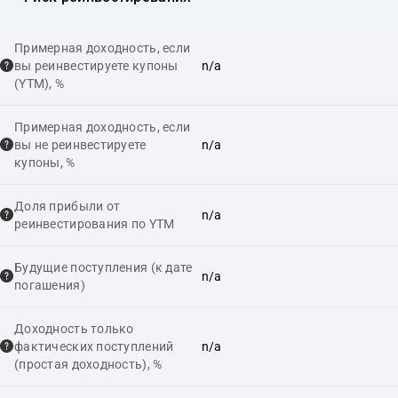
Примерная доходность, если
вы реинвестируете купоны
n/a
(YTM), %
Примерная доходность, если
вы не реинвестируете
n/a
купоны, %
Доля прибыли от
n/a
реинвестирования по YTM
Будущие поступления (к дате
n/a
погашения)
Доходность только
фактических поступлений
n/a
(простая доходность), %