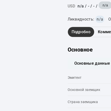
n/a
USD
n/a
/
-
/
-
/
Ликвидность:
n/a
О
Подробно
Комме
Основное
Основные данные
Эмитент
Основной заемщик
Страна заемщика