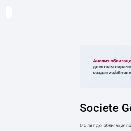
Анализ облигац
десяткам параме
создания/обновл
Societe G
0.0 лет до: облигация п