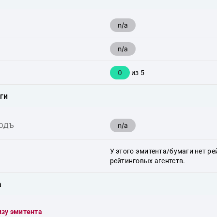
n/a
n/a
0
из 5
ги
n/a
ХОДЪ
У этого эмитента/бумаги нет ре
рейтинговых агентств.
а
изу эмитента