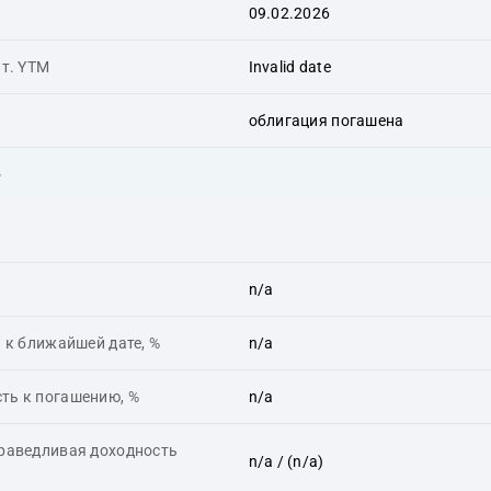
09.02.2026
ит. YTM
Invalid date
облигация погашена
ь
n/a
 к ближайшей дате, %
n/a
ть к погашению, %
n/a
праведливая доходность
n/a
/ (n/a)