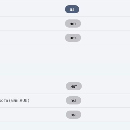
да
нет
нет
нет
n/a
рота (млн.RUB)
n/a