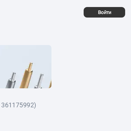
Войти
1361175992)