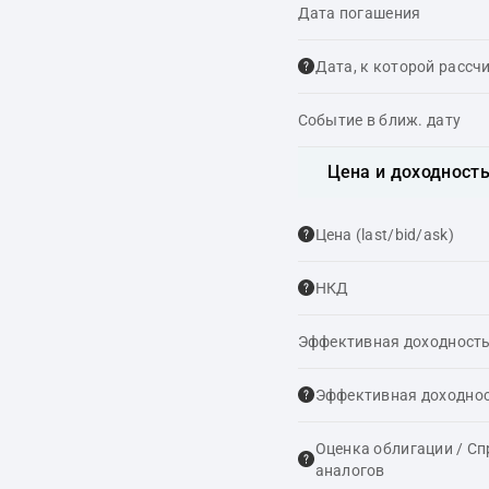
Дата погашения
Дата, к которой рассч
Событие в ближ. дату
Цена и доходност
Цена (last/bid/ask)
НКД
Эффективная доходность
Эффективная доходнос
Оценка облигации / С
аналогов