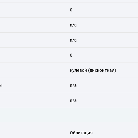
0
n/a
n/a
0
нулевой (дисконтная)
ты
n/a
n/a
Облигация