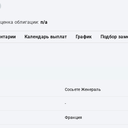
ценка облигации:
n/a
нтарии
Календарь выплат
График
Подбор зам
Сосьете Женераль
-
Франция