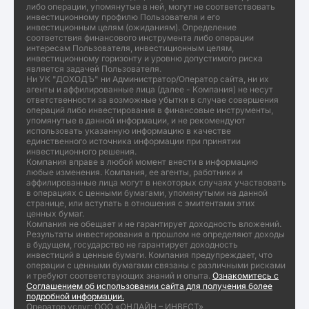
либо операции, упомянутые в ней, могут не соответствовать
инвестиционному профилю Пользователя и его
инвестиционным целям (ожиданиям). Определение
соответствия финансового инструмента либо операции
интересам Пользователя, инвестиционным целям,
инвестиционному горизонту и уровню допустимого риска
является задачей Пользователя.
Ни УК "ДОХОДЪ" ни Администратор/Оператор сайта, ни их
агенты и аффилированные лица (далее - Компания) не несут
ответственности за возможные убытки в случае совершения
операций либо инвестирования в финансовые инструменты,
упомянутые в данной информации, и не рекомендуют
использовать указанную информацию в качестве
единственного источника информации при принятии
инвестиционного решения.
Компания вправе в любой момент внести в информацию
любые изменения. Компания, ее агенты, работники и
аффилированные лица могут в некоторых случаях участвовать
в операциях с ценными бумагами, упомянутыми на данной
странице, или вступать в отношения с эмитентами этих
ценных бумаг.
Компания не обещает и не гарантирует доходность вложений.
Результаты инвестирования в прошлом не определяют доходы
в будущем, государство не гарантирует доходность
инвестиций в ценные бумаги. Компания предупреждает, что
операции с ценными бумагами связаны с различными рисками
и требуют соответствующих знаний и опыта.
Ознакомитесь с
Соглашением об использовании сайта для получения более
подробной информации.
Оператор услуг: ООО «ОНЛАЙН – ИНВЕСТ»