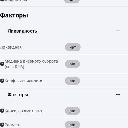
Факторы
Ликвидность
нет
Ликвидная
Медиана дневного оборота
n/a
(млн.RUB)
n/a
Коэф. ликвидности
Факторы
n/a
Качество эмитента
n/a
Размер