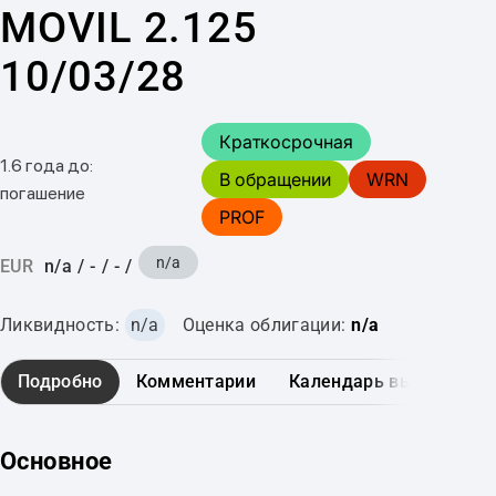
MOVIL 2.125
10/03/28
Краткосрочная
1.6 года до:
В обращении
WRN
погашение
PROF
n/a
EUR
n/a
/
-
/
-
/
Ликвидность:
n/a
Оценка облигации:
n/a
Подробно
Комментарии
Календарь выплат
Основное