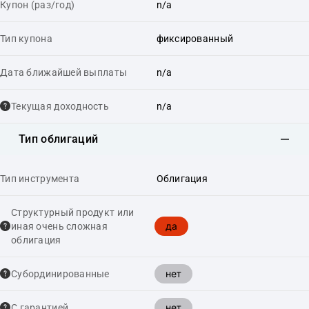
Купон (раз/год)
n/a
Тип купона
фиксированный
Дата ближайшей выплаты
n/a
Текущая доходность
n/a
Тип облигаций
Тип инструмента
Облигация
Структурный продукт или
да
иная очень сложная
облигация
нет
Cубординированные
нет
С гарантией