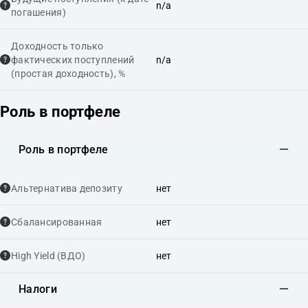
n/a
погашения)
Доходность только
фактических поступлений
n/a
(простая доходность), %
Роль в портфеле
Роль в портфеле
Альтернатива депозиту
нет
Сбалансированная
нет
High Yield (ВДО)
нет
Налоги