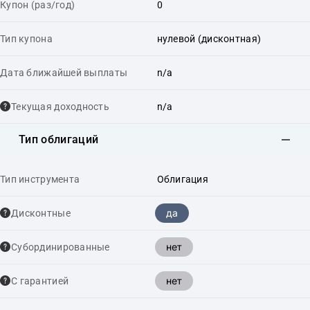
Купон (раз/год)
0
Тип купона
нулевой (дисконтная)
Дата ближайшей выплаты
n/a
Текущая доходность
n/a
Тип облигаций
Тип инструмента
Облигация
да
Дисконтные
нет
Cубординированные
нет
С гарантией