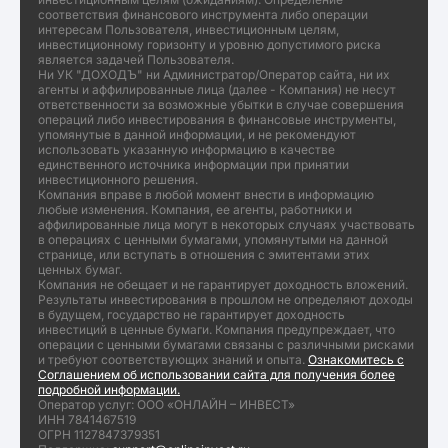
соответствия финансового инструмента либо операции
интересам Пользователя, инвестиционным целям,
инвестиционному горизонту и уровню допустимого риска
является задачей Пользователя.
Ни УК "ДОХОДЪ" ни Администратор/Оператор сайта, ни их
агенты и аффилированные лица (далее - Компания) не несут
ответственности за возможные убытки в случае совершения
операций либо инвестирования в финансовые инструменты,
упомянутые в данной информации, и не рекомендуют
использовать указанную информацию в качестве
единственного источника информации при принятии
инвестиционного решения.
Компания вправе в любой момент внести в информацию
любые изменения. Компания, ее агенты, работники и
аффилированные лица могут в некоторых случаях участвовать
в операциях с ценными бумагами, упомянутыми на данной
странице, или вступать в отношения с эмитентами этих
ценных бумаг.
Компания не обещает и не гарантирует доходность вложений.
Результаты инвестирования в прошлом не определяют доходы
в будущем, государство не гарантирует доходность
инвестиций в ценные бумаги. Компания предупреждает, что
операции с ценными бумагами связаны с различными рисками
и требуют соответствующих знаний и опыта.
Ознакомитесь с
Соглашением об использовании сайта для получения более
подробной информации.
Оператор услуг: ООО «ОНЛАЙН – ИНВЕСТ»
ИНН 7841467519
ОГРН 1127847379351