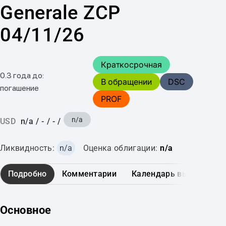
Generale ZCP
04/11/26
Краткосрочная
0.3 года до:
В обращении
DSC
погашение
PROF
n/a
USD
n/a
/
-
/
-
/
Ликвидность:
n/a
Оценка облигации:
n/a
Подробно
Комментарии
Календарь выплат
Основное