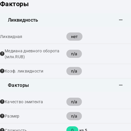
Факторы
Ликвидность
нет
Ликвидная
Медиана дневного оборота
n/a
(млн.RUB)
n/a
Коэф. ликвидности
Факторы
n/a
Качество эмитента
n/a
Размер
0
Сложность
из 5