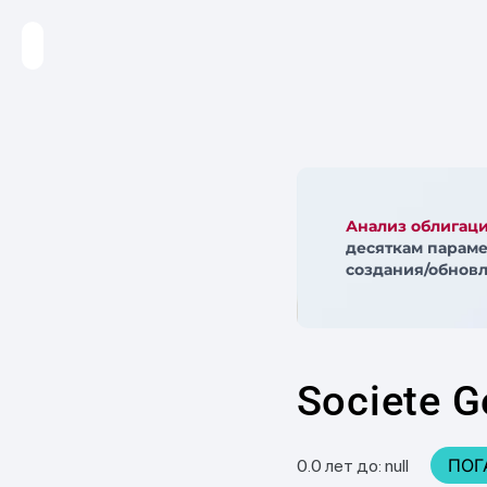
Анализ облигац
десяткам параме
создания/обновл
Societe G
ПОГ
0.0 лет до: null