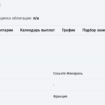
ценка облигации:
n/a
нтарии
Календарь выплат
График
Подбор зам
Сосьете Женераль
-
Франция