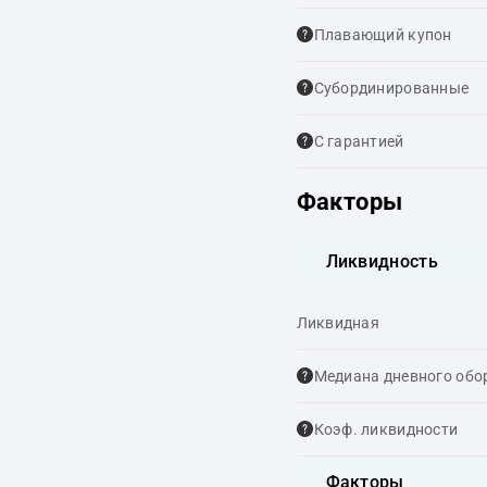
Плавающий купон
Cубординированные
С гарантией
Факторы
Ликвидность
Ликвидная
Медиана дневного обо
Коэф. ликвидности
Факторы