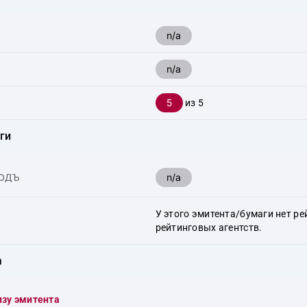
n/a
n/a
5
из 5
ги
n/a
ХОДЪ
У этого эмитента/бумаги нет ре
рейтинговых агентств.
а
изу эмитента