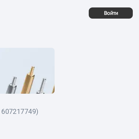
Войти
1607217749)