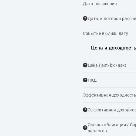
Дата погашения
Дата, к которой рассч
Событие в ближ. дату
Цена и доходност
Цена (last/bid/ask)
НКД
Эффективная доходность
Эффективная доходнос
Оценка облигации / С
аналогов