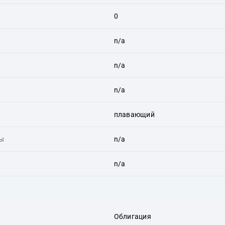
0
n/a
n/a
n/a
плавающий
ты
n/a
n/a
Облигация