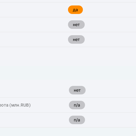
да
нет
нет
нет
n/a
рота (млн.RUB)
n/a