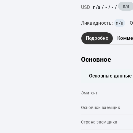
n/a
USD
n/a
/
-
/
-
/
Ликвидность:
n/a
О
Подробно
Комме
Основное
Основные данные
Эмитент
Основной заемщик
Страна заемщика