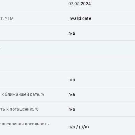
07.05.2024
ит. YTM
Invalid date
n/a
ь
n/a
 к ближайшей дате, %
n/a
ть к погашению, %
n/a
праведливая доходность
n/a
/ (n/a)