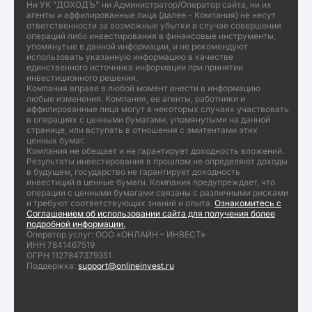
Ни УК "ДОХОДЪ" ни Администратор/Оператор сайта, ни их
агенты и аффилированные лица (далее - Компания) не несут
ответственности за возможные убытки в случае совершения
операций либо инвестирования в финансовые инструменты,
упомянутые в данной информации, и не рекомендуют
использовать указанную информацию в качестве
единственного источника информации при принятии
инвестиционного решения.
Компания вправе в любой момент внести в информацию
любые изменения. Компания, ее агенты, работники и
аффилированные лица могут в некоторых случаях участвовать
в операциях с ценными бумагами, упомянутыми на данной
странице, или вступать в отношения с эмитентами этих
ценных бумаг.
Компания не обещает и не гарантирует доходность вложений.
Результаты инвестирования в прошлом не определяют доходы
в будущем, государство не гарантирует доходность
инвестиций в ценные бумаги. Компания предупреждает, что
операции с ценными бумагами связаны с различными рисками
и требуют соответствующих знаний и опыта.
Ознакомитесь с
Соглашением об использовании сайта для получения более
подробной информации.
Оператор услуг: ООО «ОНЛАЙН – ИНВЕСТ»
ИНН 7841467519
ОГРН 1127847379351
Поддержка:
support@onlineinvest.ru