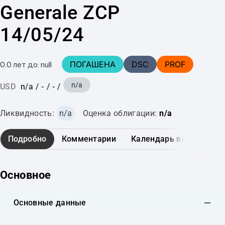
Generale ZCP
14/05/24
ПОГАШЕНА
DSC
PROF
0.0 лет до: null
n/a
USD
n/a
/
-
/
-
/
Ликвидность:
n/a
Оценка облигации:
n/a
Подробно
Комментарии
Календарь выплат
Основное
Основные данные