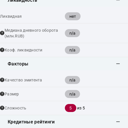
Ликвидность
нет
Ликвидная
Медиана дневного оборота
n/a
(млн.RUB)
n/a
Коэф. ликвидности
Факторы
n/a
Качество эмитента
n/a
Размер
5
Сложность
из 5
Кредитные рейтинги