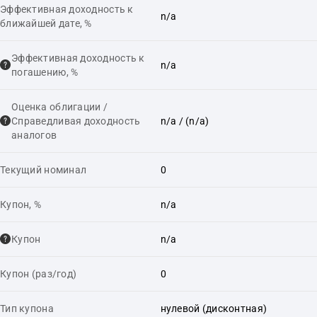
Эффективная доходность к
n/a
ближайшей дате, %
Эффективная доходность к
n/a
погашению, %
Оценка облигации /
Справедливая доходность
n/a
/ (n/a)
аналогов
Текущий номинал
0
Купон, %
n/a
Купон
n/a
Купон (раз/год)
0
Тип купона
нулевой (дисконтная)