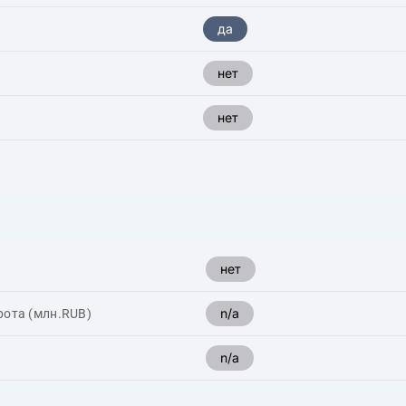
да
нет
нет
нет
n/a
рота (млн.RUB)
n/a