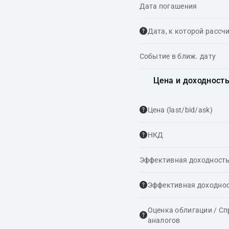
Дата погашения
Дата, к которой рассч
Событие в ближ. дату
Цена и доходност
Цена (last/bid/ask)
НКД
Эффективная доходность
Эффективная доходнос
Оценка облигации / С
аналогов