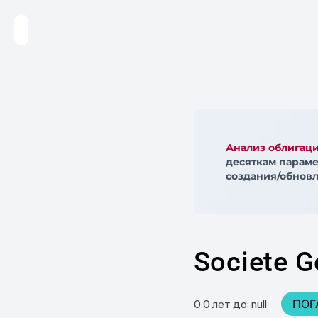
Анализ облигац
десяткам параме
создания/обновл
Societe G
ПОГ
0.0 лет до: null