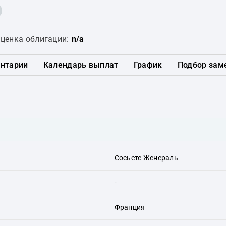
ценка облигации:
n/a
нтарии
Календарь выплат
График
Подбор зам
Сосьете Женераль
-
Франция