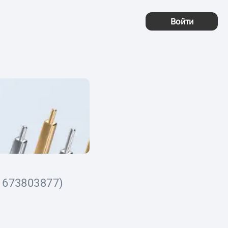
Войти
1673803877)