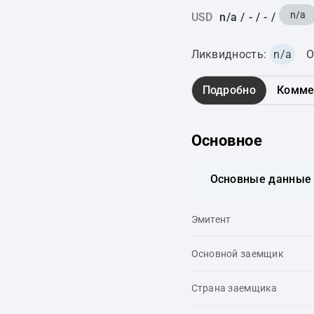
n/a
USD
n/a
/
-
/
-
/
Ликвидность:
n/a
О
Подробно
Комме
Основное
Основные данные
Эмитент
Основной заемщик
Страна заемщика