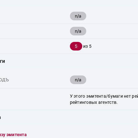
n/a
n/a
5
из 5
ги
n/a
ХОДЪ
У этого эмитента/бумаги нет ре
рейтинговых агентств.
а
изу эмитента