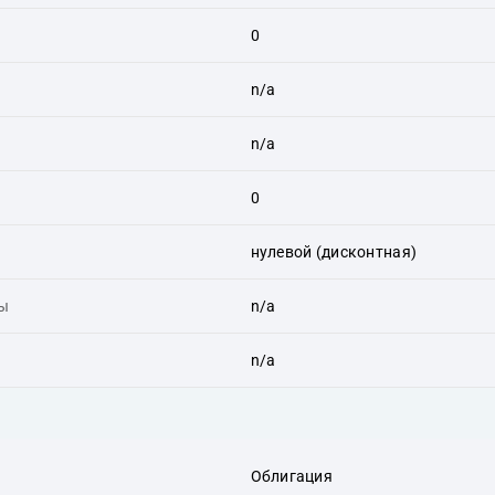
0
n/a
n/a
0
нулевой (дисконтная)
ты
n/a
n/a
Облигация