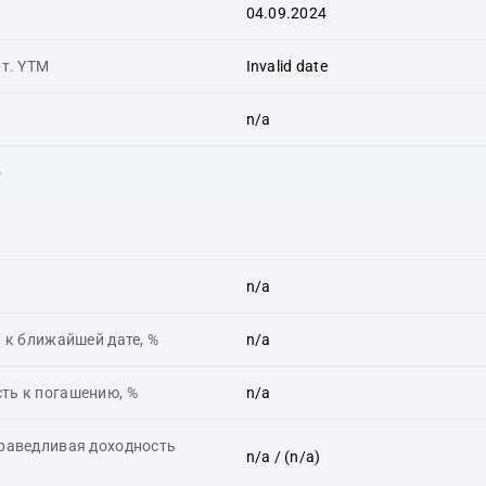
04.09.2024
ит. YTM
Invalid date
n/a
ь
n/a
 к ближайшей дате, %
n/a
ть к погашению, %
n/a
праведливая доходность
n/a
/ (n/a)